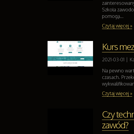
zainteresowan
Szkoła zawodow
pomogą...
Czytaj więcej »
Kurs mez
2021-03-01
|
Ka
Na pewno warto
czasach. Przek
wykwalifikowany
Czytaj więcej »
Czy techn
zawód?