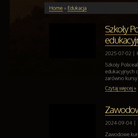
Home
»
Edukacja
Szkoły Po
edukacyj
2025-07-02
|
Szkoły Policea
edukacyjnych d
zarówno kursy z
Czytaj więcej »
Zawodowe
2024-09-04
|
Zawodowe kursy