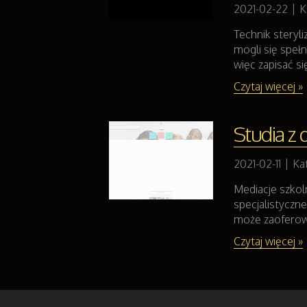
2021-02-22
|
K
Technik steryl
mogli się speł
więc zapisać się
Czytaj więcej »
Studia z 
2021-02-11
|
Ka
Mediacje szkoln
specjalistyczn
może zaoferowa
Czytaj więcej »