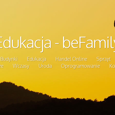
Edukacja - beFamil
Budynki
Edukacja
Handel Online
Sprzęt
że
Wczasy
Uroda
Oprogramowanie
Ko