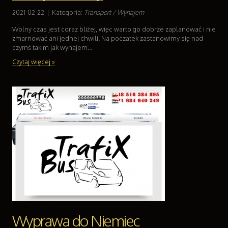
2021-02-22
|
Kategoria:
Transport / Wynajem
Wolny czas jest coraz bliżej, więc warto go dobrze zaplanować i nie
zmarnować ani jednej chwili. Na początek zastanowimy się nad
czymś takim jak wynajem...
Czytaj więcej »
Wyprawa do Niemiec