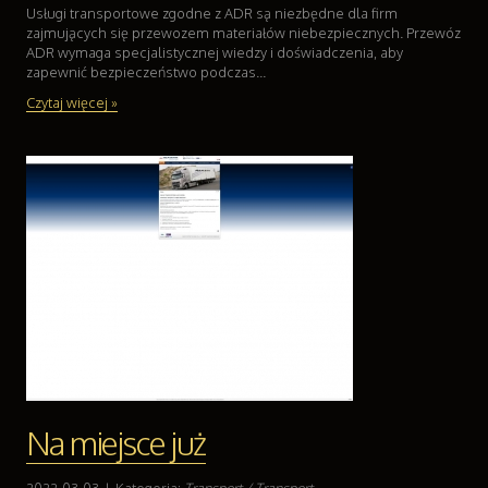
Usługi transportowe zgodne z ADR są niezbędne dla firm
Odzież
zajmujących się przewozem materiałów niebezpiecznych. Przewóz
Sport
ADR wymaga specjalistycznej wiedzy i doświadczenia, aby
zapewnić bezpieczeństwo podczas...
Elektronika, RTV, AGD
Art. Dla Zwierząt
Czytaj więcej »
Ogród, Rośliny
Chemia
Art. Spożywcze
Materiały Eksploatacyjne
Inne Sklepy
Sprzęt
Maszyny
Narzędzia
Przemysł Metalowy
Transport
Transport
Na miejsce już
Części Samochodowe
Wynajem