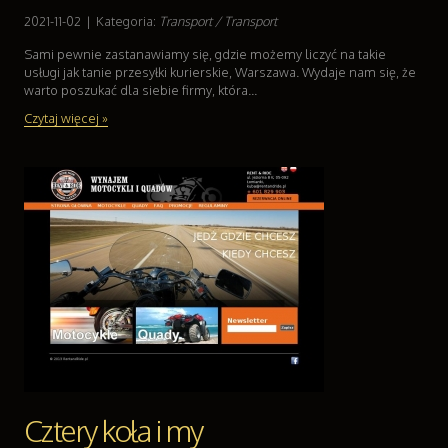
Serwis
2021-11-02
|
Kategoria:
Transport / Transport
Opieka
Sami pewnie zastanawiamy się, gdzie możemy liczyć na takie
Inne Usługi
usługi jak tanie przesyłki kurierskie, Warszawa. Wydaje nam się, że
warto poszukać dla siebie firmy, która...
Wczasy
Czytaj więcej »
Hotele i Noclegi
Podróże
Wypoczynek
Uroda
Dietetyka, Odchudzanie
Kosmetyki
Leczenie
Salony Kosmetyczne
Sprzęt Medyczny
Oprogramowanie
Oprogramowanie
Kontakt
Cztery koła i my