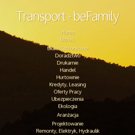
Transport - beFamily
Home
Biznes
Biura Rachunkowe
Doradztwo
Drukarnie
Handel
Hurtownie
Kredyty, Leasing
Oferty Pracy
Ubezpieczenia
Ekologia
Aranżacja
Projektowanie
Remonty, Elektryk, Hydraulik