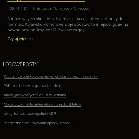
2020-03-03
|
Kategoria:
Transport / Transport
A może w tym roku zdecydujemy się na coś takiego jak busy do
Niemiec. Kujawsko-Pomorskie województwo to miejsce, gdzie na
pewno powinniśmy wpaść. Zwłaszcza gdy...
Czytaj więcej »
LOSOWE POSTY
Popularny proces korytowania wykonywany przez firme wisiński
PBTurbo - fachowa regeneracja turbin
Atrakcyjne wypożyczenie busa w Poznaniu
Motozloty.com sklep internetowy dla motocyklistów
Usługi transportowe zgodne z ADR
Bezpieczne przechowywanie opon w Poznaniu