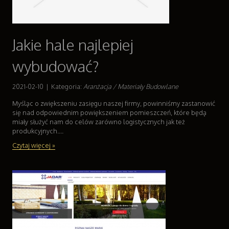
Części Samochodowe
Wynajem
Usługi Motoryzacyjne
Salony, Komisy
Jakie hale najlepiej
Reklama
wybudować?
Agencje Reklamowe
Materiały Reklamowe
2021-02-10
|
Kategoria:
Aranżacja / Materiały Budowlane
Inne Agencje
Myśląc o zwiększeniu zasięgu naszej firmy, powinniśmy zastanowić
Ruch
się nad odpowiednim powiększeniem pomieszczeń, które będą
Imprezy Integracyjne
miały służyć nam do celów zarówno logistycznych jak też
produkcyjnych....
Hobby
Zajęcia Sportowe i Rekreacyjne
Czytaj więcej »
Branże
Informatyczne
Restauracje, Catering
Fotografia
Adwokaci, Porady Prawne
Ślub i Wesele