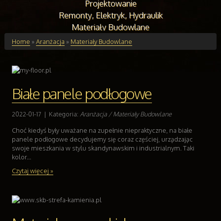
Projektowanie
Remonty, Elektryk, Hydraulik
Materiały Budowlane
Budynki
Home
»
Aranżacja
»
Materiały Budowlane
Drzwi i Okna
Klimatyzacja i Wentylacja
Nieruchomości, Działki
Białe panele podłogowe
Domy, Mieszkania
Edukacja
2022-01-17
|
Kategoria:
Aranżacja / Materiały Budowlane
Placówki Edukacyjne
Choć kiedyś były uważane na zupełnie niepraktyczne, na białe
Kursy Językowe
panele podłogowe decydujemy się coraz częściej, urządzając
Konferencje, Sale Szkoleniowe
swoje mieszkania w stylu skandynawskim i industrialnym. Taki
Kursy i Szkolenia
kolor...
Tłumaczenia
Czytaj więcej »
Handel Online
Biżuteria
Dla Dzieci
Meble