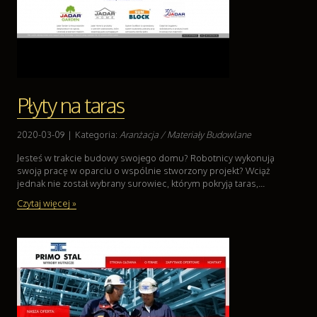
Weterynaryjne, Hodowla Zwierząt
Sprzątanie, Porządkowanie
Serwis
Opieka
Inne Usługi
Płyty na taras
Wczasy
Hotele i Noclegi
2020-03-09
|
Kategoria:
Aranżacja / Materiały Budowlane
Podróże
Wypoczynek
Jesteś w trakcie budowy swojego domu? Robotnicy wykonują
swoją pracę w oparciu o wspólnie stworzony projekt? Wciąż
Uroda
jednak nie został wybrany surowiec, którym pokryją taras,...
Dietetyka, Odchudzanie
Czytaj więcej »
Kosmetyki
Leczenie
Salony Kosmetyczne
Sprzęt Medyczny
Oprogramowanie
Oprogramowanie