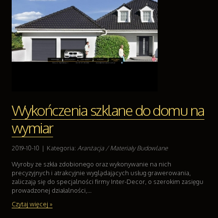
Wykończenia szklane do domu na
wymiar
2019-10-10
|
Kategoria:
Aranżacja / Materiały Budowlane
Wyroby ze szkła zdobionego oraz wykonywanie na nich
precyzyjnych i atrakcyjnie wyglądających usług grawerowania,
zaliczają się do specjalności firmy Inter-Decor, o szerokim zasięgu
prowadzonej działalności,...
Czytaj więcej »