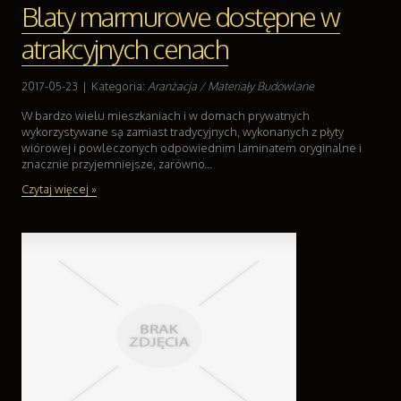
Blaty marmurowe dostępne w
atrakcyjnych cenach
2017-05-23
|
Kategoria:
Aranżacja / Materiały Budowlane
W bardzo wielu mieszkaniach i w domach prywatnych
wykorzystywane są zamiast tradycyjnych, wykonanych z płyty
wiórowej i powleczonych odpowiednim laminatem oryginalne i
znacznie przyjemniejsze, zarówno...
Czytaj więcej »