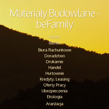
Materiały Budowlane -
beFamily
Home
Biznes
Biura Rachunkowe
Doradztwo
Drukarnie
Handel
Hurtownie
Kredyty, Leasing
Oferty Pracy
Ubezpieczenia
Ekologia
Aranżacja