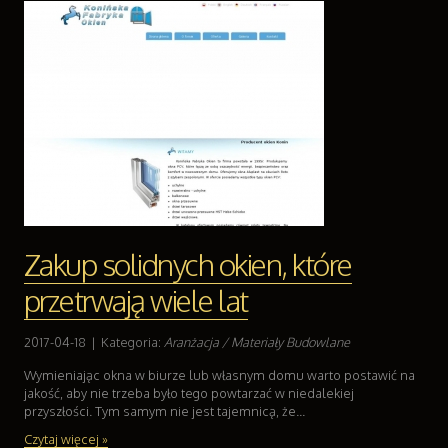
Zakup solidnych okien, które
przetrwają wiele lat
2017-04-18
|
Kategoria:
Aranżacja / Materiały Budowlane
Wymieniając okna w biurze lub własnym domu warto postawić na
jakość, aby nie trzeba było tego powtarzać w niedalekiej
przyszłości. Tym samym nie jest tajemnicą, że...
Czytaj więcej »