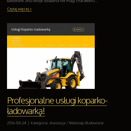
ładowarki. Jeśli twoje działania nie mają charakteru...
Czytaj więcej »
Profesjonalne usługi koparko-
ładowarką!
2016-08-24
|
Kategoria:
Aranżacja / Materiały Budowlane