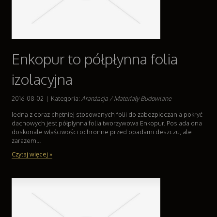
Enkopur to półpłynna folia
izolacyjna
2016-08-02
|
Kategoria:
Aranżacja / Materiały Budowlane
Jedną z coraz chętniej stosowanych folii do zabezpieczania pokryć
dachowych jest półpłynna folia tworzywowa Enkopur. Posiada ona
doskonale właściwości ochronne przed opadami deszczu, ale
zarazem...
Czytaj więcej »