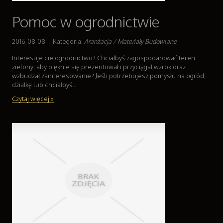
Pomoc w ogrodnictwie
2016-08-08
|
Kategoria:
Aranżacja / Materiały Budowlane
Interesuje cie ogrodnictwo? Chciałbyś zagospodarować teren
zielony, aby pięknie się prezentował i przyciągał wzrok oraz
wzbudzał zainteresowanie? Jeśli potrzebujesz pomysłu na ogród,
działkę lub chciałbyś...
Czytaj więcej »