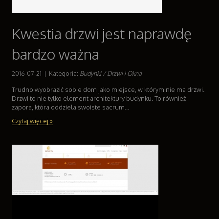
Kwestia drzwi jest naprawdę
bardzo ważna
2016-07-21
|
Kategoria:
Budynki / Drzwi i Okna
Trudno wyobrazić sobie dom jako miejsce, w którym nie ma drzwi.
Drzwi to nie tylko element architektury budynku. To również
zapora, która oddziela swoiste sacrum...
Czytaj więcej »