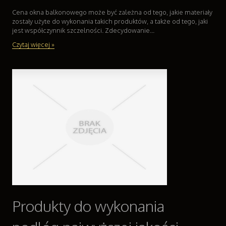
Odzież
Cena okna balkonowego może być zależna od tego, jakie materiały
zostały użyte do wykonania takich produktów, a także od tego, jaki
Sport
jest współczynnik szczelności. Zdecydowanie...
Elektronika, RTV, AGD
Czytaj więcej »
Art. Dla Zwierząt
Ogród, Rośliny
Chemia
Art. Spożywcze
Materiały Eksploatacyjne
Inne Sklepy
Sprzęt
Maszyny
Narzędzia
Przemysł Metalowy
Transport
Transport
Produkty do wykonania
Części Samochodowe
Wynajem