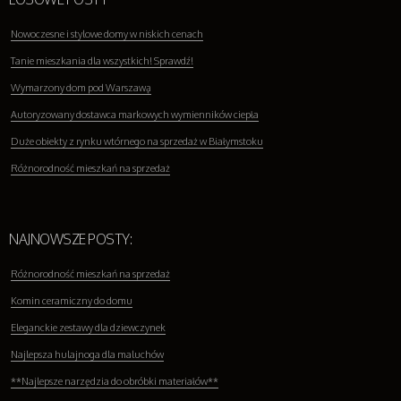
Nowoczesne i stylowe domy w niskich cenach
Tanie mieszkania dla wszystkich! Sprawdź!
Wymarzony dom pod Warszawą
Autoryzowany dostawca markowych wymienników ciepła
Duże obiekty z rynku wtórnego na sprzedaż w Białymstoku
Różnorodność mieszkań na sprzedaż
NAJNOWSZE POSTY:
Różnorodność mieszkań na sprzedaż
Komin ceramiczny do domu
Eleganckie zestawy dla dziewczynek
Najlepsza hulajnoga dla maluchów
**Najlepsze narzędzia do obróbki materiałów**