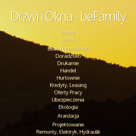
Drzwi i Okna - beFamily
Home
Biznes
Biura Rachunkowe
Doradztwo
Drukarnie
Handel
Hurtownie
Kredyty, Leasing
Oferty Pracy
Ubezpieczenia
Ekologia
Aranżacja
Projektowanie
Remonty, Elektryk, Hydraulik