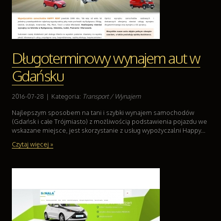
Długoterminowy wynajem aut w
Gdańsku
2016-07-28
|
Kategoria:
Transport / Wynajem
Najlepszym sposobem na tani i szybki wynajem samochodów
(Gdańsk i całe Trójmiasto) z możliwością podstawienia pojazdu we
wskazane miejsce, jest skorzystanie z usług wypożyczalni Happy...
Czytaj więcej »