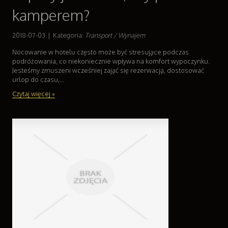
Serwis
kamperem?
Opieka
Inne Usługi
2018-07-03
|
Kategoria:
Transport / Wynajem
Wczasy
Nocowanie w hotelu często może być stresujące podczas
podróżowania, co niekoniecznie wpływa na komfort wypoczynku.
Hotele i Noclegi
Jesteśmy zmuszeni wcześniej zająć się rezerwacją, dostosować
Podróże
urlop do czasu,...
Wypoczynek
Czytaj więcej »
Uroda
Dietetyka, Odchudzanie
Kosmetyki
Leczenie
Salony Kosmetyczne
Sprzęt Medyczny
Oprogramowanie
Oprogramowanie
Kontakt