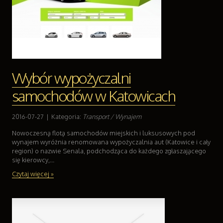
Wybór wypożyczalni
samochodów w Katowicach
2016-07-27
|
Kategoria:
Transport / Wynajem
Nowoczesną flotą samochodów miejskich i luksusowych pod
wynajem wyróżnia renomowana wypożyczalnia aut (Katowice i cały
region) o nazwie Senala, podchodząca do każdego zgłaszającego
się kierowcy,...
Czytaj więcej »