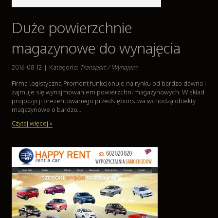
Duże powierzchnie
magazynowe do wynajęcia
2016-08-12
|
Kategoria:
Transport / Wynajem
Firma logistyczna Promont funkcjonuje na rynku od bardzo dawna i
zajmuje się wynajmowaniem powierzchni magazynowych. W skład
propozycji prezentowanego przedsiębiorstwa wchodzą obiekty
magazynowe o bardzo...
Czytaj więcej »