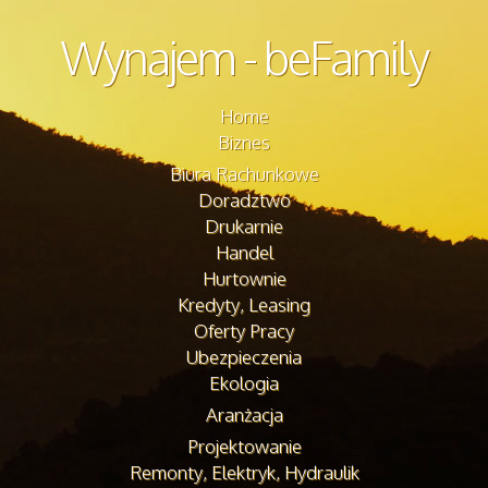
Wynajem - beFamily
Home
Biznes
Biura Rachunkowe
Doradztwo
Drukarnie
Handel
Hurtownie
Kredyty, Leasing
Oferty Pracy
Ubezpieczenia
Ekologia
Aranżacja
Projektowanie
Remonty, Elektryk, Hydraulik