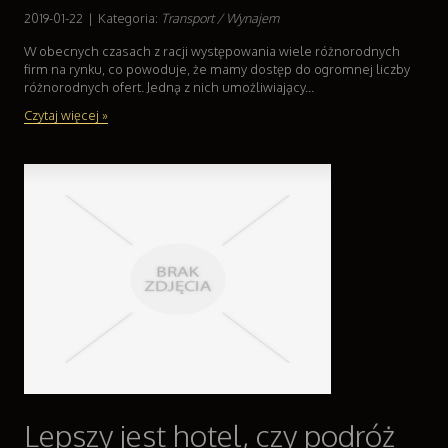
Usługi Motoryzacyjne
2019-01-22
|
Kategoria:
Transport / Wynajem
Salony, Komisy
W obecnych czasach z racji występowania wiele różnorodnych
Reklama
firm na rynku, co powoduje, że mamy dostęp do ogromnej liczby
Agencje Reklamowe
różnorodnych ofert. Jedną z nich umożliwiający...
Materiały Reklamowe
Czytaj więcej »
Inne Agencje
Ruch
Imprezy Integracyjne
Hobby
Zajęcia Sportowe i Rekreacyjne
Branże
Informatyczne
Restauracje, Catering
Fotografia
Adwokaci, Porady Prawne
Ślub i Wesele
Weterynaryjne, Hodowla Zwierząt
Lepszy jest hotel, czy podróż
Sprzątanie, Porządkowanie