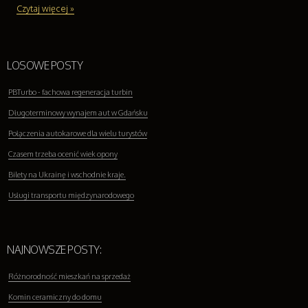
Czytaj więcej »
LOSOWE POSTY
PBTurbo - fachowa regeneracja turbin
Długoterminowy wynajem aut w Gdańsku
Połączenia autokarowe dla wielu turystów
Czasem trzeba ocenić wiek opony
Bilety na Ukrainę i wschodnie kraje.
Usługi transportu międzynarodowego
NAJNOWSZE POSTY:
Różnorodność mieszkań na sprzedaż
Komin ceramiczny do domu