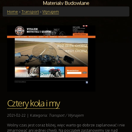
Materiały Budowlane
Budynki
Home
»
Transport
»
Wynajem
Drzwi i Okna
Klimatyzacja i Wentylacja
Nieruchomości, Działki
Domy, Mieszkania
Edukacja
Placówki Edukacyjne
Kursy Językowe
Konferencje, Sale Szkoleniowe
Kursy i Szkolenia
Tłumaczenia
Handel Online
Cztery koła i my
Biżuteria
Dla Dzieci
2021-02-22
|
Kategoria:
Transport / Wynajem
Meble
Wyposażenie Wnętrz
Wolny czas jest coraz bliżej, więc warto go dobrze zaplanować i nie
zmarnować ani jednej chwili. Na początek zastanowimy się nad
Wyposażenie Łazienki