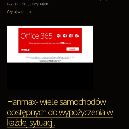
czymś takim jak wynajem...
Odzież
Czytaj więcej »
Sport
Elektronika, RTV, AGD
Art. Dla Zwierząt
Ogród, Rośliny
Chemia
Art. Spożywcze
Materiały Eksploatacyjne
Inne Sklepy
Sprzęt
Maszyny
Narzędzia
Przemysł Metalowy
Hanmax- wiele samochodów
Transport
dostępnych do wypożyczenia w
Transport
Części Samochodowe
każdej sytuacji.
Wynajem