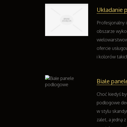
Układanie 
Profesjonalny 
obszarze wykon
wielowarstwow
ofercie usługo
i kolorów takic
Białe pane
Choć kiedyś by
podłogowe decy
w stylu skandy
zalet, a jedną 