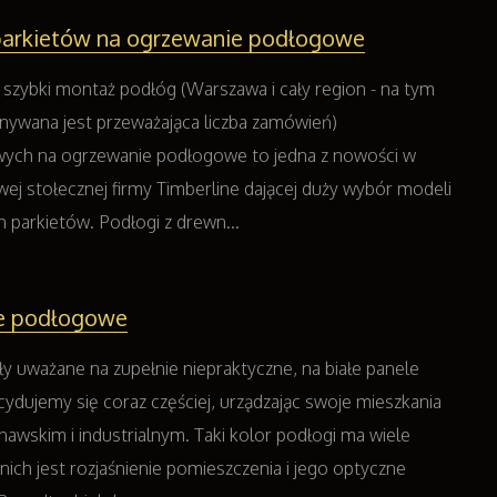
parkietów na ogrzewanie podłogowe
i szybki montaż podłóg (Warszawa i cały region - na tym
ywana jest przeważająca liczba zamówień)
ych na ogrzewanie podłogowe to jedna z nowości w
wej stołecznej firmy Timberline dającej duży wybór modeli
h parkietów. Podłogi z drewn...
le podłogowe
ły uważane na zupełnie niepraktyczne, na białe panele
dujemy się coraz częściej, urządzając swoje mieszkania
nawskim i industrialnym. Taki kolor podłogi ma wiele
z nich jest rozjaśnienie pomieszczenia i jego optyczne