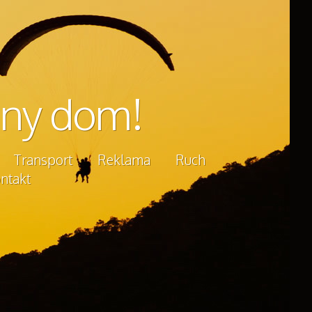
ny dom!
Transport
Reklama
Ruch
ntakt