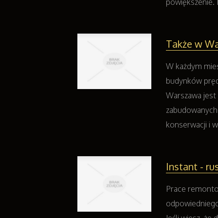
powiększenie. P
Także w Wa
W każdym mieśc
budynków prędz
Warszawa jest 
zabudowanych 
konserwacji i w
Instant - ru
Prace remonto
odpowiedniego