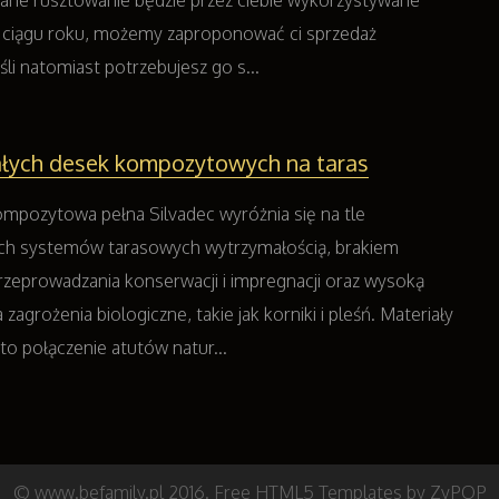
e dane rusztowanie będzie przez ciebie wykorzystywane
 ciągu roku, możemy zaproponować ci sprzedaż
śli natomiast potrzebujesz go s...
ałych desek kompozytowych na taras
mpozytowa pełna Silvadec wyróżnia się na tle
ch systemów tarasowych wytrzymałością, brakiem
rzeprowadzania konserwacji i impregnacji oraz wysoką
zagrożenia biologiczne, takie jak korniki i pleśń. Materiały
 połączenie atutów natur...
© www.befamily.pl 2016.
Free HTML5 Templates
by ZyPOP