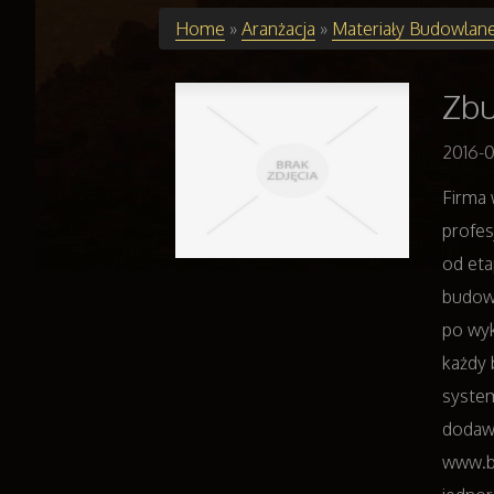
Home
»
Aranżacja
»
Materiały Budowlan
Zbu
2016-0
Firma
profes
od et
budowy
po wyk
każdy 
system
dodawa
www.bu