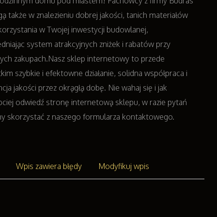
rodzinnym domu pod miastem! Fachowcy z firmy Budras
 także w znalezieniu dobrej jakości, tanich materiałów
orzystania w Twojej inwestycji budowlanej,
dniając system atrakcyjnych zniżek i rabatów przy
ych zakupach.Nasz sklep internetowy to przede
kim szybkie i efektowne działanie, solidna współpraca i
cja jakości przez okrągłą dobę. Nie wahaj się i jak
bciej odwiedź stronę internetową sklepu, w razie pytań
y skorzystać z naszego formularza kontaktowego.
Wpis zawiera błędy
Modyfikuj wpis