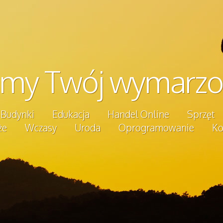
emy Twój wymarzo
Budynki
Edukacja
Handel Online
Sprzęt
że
Wczasy
Uroda
Oprogramowanie
Ko