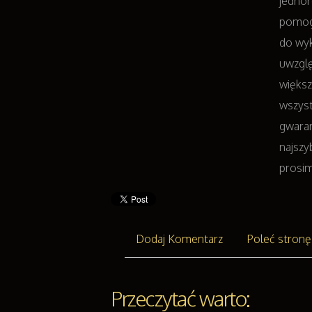
jedno
pomogą
do wyk
uwzglę
większ
wszyst
gwaran
najszy
prosim
Dodaj Komentarz
Poleć stronę
Przeczytać warto: