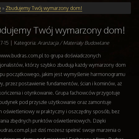
e
»
Zbudujemy Twój wymarzony dom!
dujemy Twój wymarzony dom!
7-15
|
Kategoria:
Aranżacja / Materiały Budowlane
 www.budras.com.pl to grupa doświadczonych
jonalistów, którzy szybko zbudują każdy wymarzony dom
apu początkowego, jakim jest wymyślenie harmonogramu
, przez postawienie fundamentów, ścian i kominów, aż
ończenia i otynkowanie. Grupa fachowców przygotuje
budynek pod przyszłe użytkowanie oraz zamontuje
 oświetleniowy w praktyczny i oszczędny sposób, bez
nia zbędnych punktów oświetleniowych. Dzięki
dras.com.pl już dziś możesz spełnić swoje marzenia o