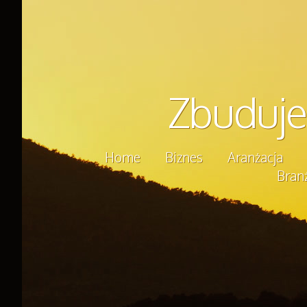
Zbuduj
Home
Biznes
Aranżacja
Bran