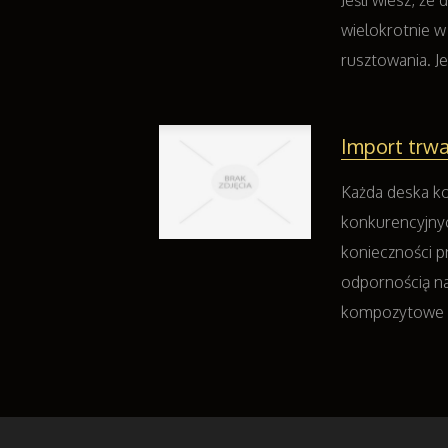
Jeśli wiesz, ż
wielokrotnie w
rusztowania. Je
Import trw
Każda deska ko
konkurencyjny
konieczności p
odpornością na 
kompozytowe to