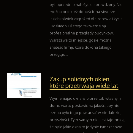
być uprzednio należycie sprawdzony. Nie
można przecież dopuścić na stworze
jakichkolwiek zagrożeń dla zdrowia i życia
ludzkiego. Dlatego tak ważne są
profesjonalne przeglądy budynków.
Warszawa to miejsce, gdzie można
znaleźć firmę, która dokona takiego
przegląd...
Zakup solidnych okien,
które przetrwają wiele lat
Wymieniając okna w biurze lub własnym
domu warto postawić na jakość, aby nie
trzeba było tego powtarzać w niedalekiej
przyszłości. Tym samym nie jest tajemnicą,
że byle jakie okna to jedynie tymczasowe