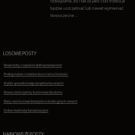
rozwiązanie, bo i tak za jakiś czas trzeba je
będzie uszczelniać lub nawet wymieniać.
Nowoczesne ...
LOSOWE POSTY
Nowe kotły z wysokim dofinansowaniem
Profesjonalne i rzetelne biuro nieruchomości
Wybór sprawdzonego projektanta wnętrz
Nowoczesne sytemy kominowe dla domu
Blaty marmurowe dostępne w atrakcyjnych cenach
Dobre materialy kanalizacyjne
NAJNOWSZE POSTY: