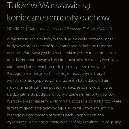
Także w Warszawie są
Dla Dzieci
Meble
konieczne remonty dachów
Wyposażenie Wnętrz
Wyposażenie Łazienki
2016-10-27
|
Kategoria:
Aranżacja / Remonty, Elektryk, Hydraulik
Odzież
W każdym mieście, w którym znajduje się wiele różnego rodzaju
Sport
budynków prędzej czy później potrzebne są kolejne remonty
Elektronika, RTV, AGD
dachów. Warszawa jest bez wątpienia miastem mającym bardzo
Art. Dla Zwierząt
dużą liczbę zabudowanych w nim budynków. Ich dachy wymagają
Ogród, Rośliny
okresowej konserwacji i w razie potrzeby także renowacji.
Chemia
Szczególnie w budynkach bardziej opuszczonych, których
Art. Spożywcze
właściciele nie dysponowali nieraz przez lata odpowiednimi
Materiały Eksploatacyjne
środkami na utrzymanie posesji konieczne są niekiedy nawet
Inne Sklepy
bardzo pilnie do podjęcia w różnym zakresie remonty dachów.
Sprzęt
Warszawa jest miastem, w którym na szczęście działa bardzo wiele
Maszyny
firm zajmujących się tego rodzaju usługami i łatwo znaleźć dla
Narzędzia
każdego wymagającego remontu dachu odpowiedniego
Przemysł Metalowy
wykonawcę, który jest w stanie wywiązać się z realizacji takiej pracy.
Transport