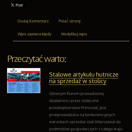
Transport
Części Samochodowe
Wynajem
Dodaj Komentarz
Poleć stronę
Usługi Motoryzacyjne
Wpis zawiera błędy
Salony, Komisy
Modyfikuj wpis
Reklama
Agencje Reklamowe
Przeczytać warto:
Materiały Reklamowe
Inne Agencje
Stalowe artykułu hutnicze
Ruch
na sprzedaż w stolicy
Imprezy Integracyjne
Hobby
Głównym filarem prowadzonej
Zajęcia Sportowe i Rekreacyjne
działalności przez stołeczne
Branże
przedsiębiorstwo Primostal, jest
Informatyczne
przeprowadzana na konkurencyjnych
Restauracje, Catering
warunkach sprzedaż stali (Warszawa) do
Fotografia
podmiotów gospodarczych z całego kraju.