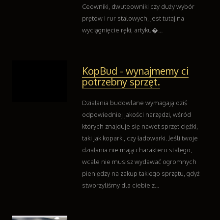
Adwokaci, Porady Prawne
Ceowniki, dwuteowniki czy duży wybór
Ślub i Wesele
prętów i rur stalowych, jest tutaj na
Weterynaryjne, Hodowla Zwierząt
wyciągnięcie ręki, artyku�...
Sprzątanie, Porządkowanie
Serwis
Opieka
KopBud - wynajmemy ci
Inne Usługi
potrzebny sprzęt.
Wczasy
Działania budowlane wymagają dziś
Hotele i Noclegi
odpowiedniej jakości narzędzi, wśród
Podróże
których znajduje się nawet sprzęt ciężki,
Wypoczynek
taki jak koparki, czy ładowarki. Jeśli twoje
Uroda
działania nie mają charakteru stałego,
Dietetyka, Odchudzanie
wcale nie musisz wydawać ogromnych
Kosmetyki
pieniędzy na zakup takiego sprzętu, gdyż
Leczenie
stworzyliśmy dla ciebie z...
Salony Kosmetyczne
Sprzęt Medyczny
Oprogramowanie