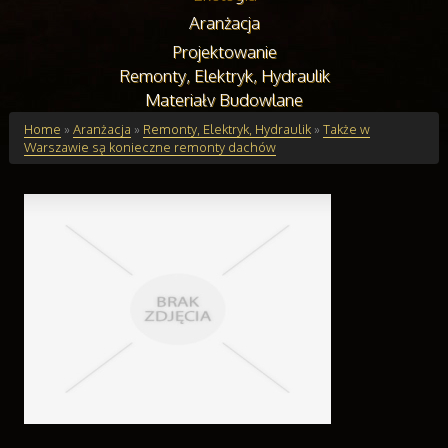
Aranżacja
Projektowanie
Remonty, Elektryk, Hydraulik
Materiały Budowlane
Budynki
Home
»
Aranżacja
»
Remonty, Elektryk, Hydraulik
»
Także w
Warszawie są konieczne remonty dachów
Drzwi i Okna
Klimatyzacja i Wentylacja
Nieruchomości, Działki
Domy, Mieszkania
Edukacja
Placówki Edukacyjne
Kursy Językowe
Konferencje, Sale Szkoleniowe
Kursy i Szkolenia
Tłumaczenia
Handel Online
Biżuteria