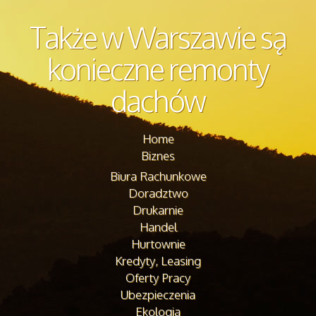
Także w Warszawie są
konieczne remonty
dachów
Home
Biznes
Biura Rachunkowe
Doradztwo
Drukarnie
Handel
Hurtownie
Kredyty, Leasing
Oferty Pracy
Ubezpieczenia
Ekologia