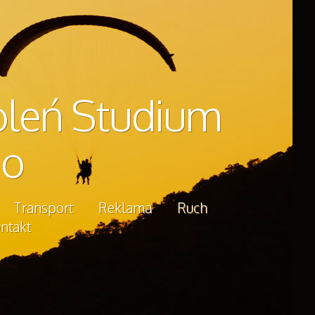
oleń Studium
go
Transport
Reklama
Ruch
ntakt