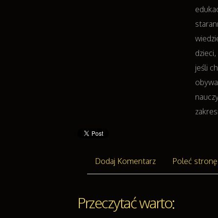
edukac
stara
wiedzi
dzieci
jeśli 
obywat
nauczy
zakres
Dodaj Komentarz
Poleć stronę
Przeczytać warto: