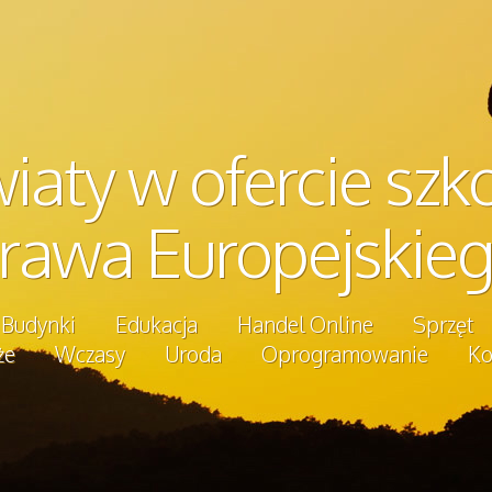
iaty w ofercie szk
rawa Europejskie
Budynki
Edukacja
Handel Online
Sprzęt
że
Wczasy
Uroda
Oprogramowanie
Ko