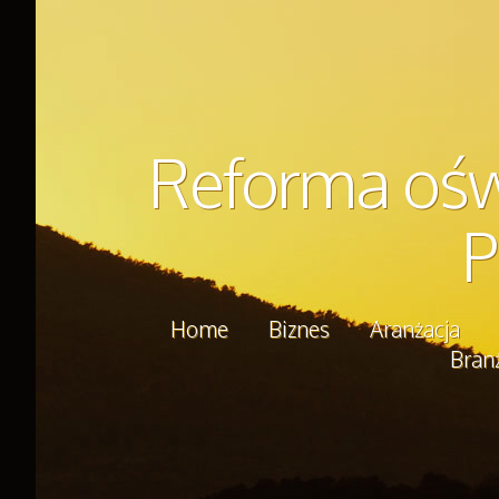
Reforma ośw
P
Home
Biznes
Aranżacja
Bran