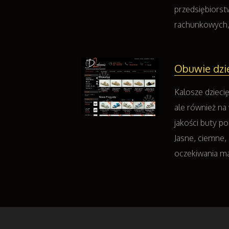
przedsiębiorst
rachunkowych, k
Obuwie dzi
Kalosze dzieci
ale również na 
jakości buty 
Jasne, ciemne,
oczekiwania m