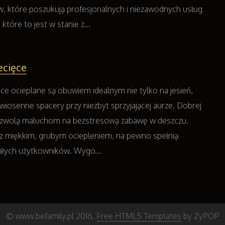
w, które poszukują profesjonalnych i niezawodnych usług
tóre to jest w stanie z...
ecięce
ęce ocieplane są obuwiem idealnym nie tylko na jesień,
wiosenne spacery przy niezbyt sprzyjającej aurze. Dobrej
pozwolą maluchom na bezstresową zabawę w deszczu.
 z miękkim, grubym ociepleniem, na pewno spełnią
ałych użytkowników. Wygo...
© www.befamily.pl 2016.
Free HTML5 Templates
by ZyPOP