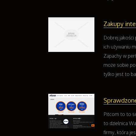
Zakupy inte
Dobrej jakości
ich używaniu m
Zapachy w per
może sobie poz
tylko jest to b
Sprawdzone
Pitcom to to s
to dzielnica Wa
firmy, która j