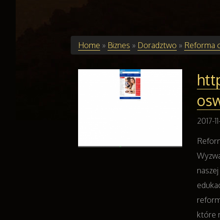
Home
»
Biznes
»
Doradztwo
»
Reforma o
htt
osw
2017-1
Reform
Wyzwan
naszej
edukac
reform
które 