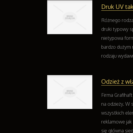
Druk UV tak
Różnego rodzaj
druki typowy s
nietypowa form
bardzo dużym m
rodzaju wydawn
Odzież z wł
Firma Grafihaf
na odzieży. W s
wszystkich ele
reklamowe jak i
się główna siedz