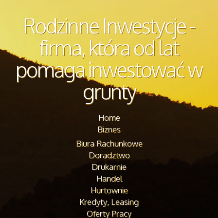
Rodzinne Inwestycje -
firma, która od lat
pomaga inwestować w
grunty
Home
Biznes
Biura Rachunkowe
Doradztwo
Drukarnie
Handel
Hurtownie
Kredyty, Leasing
Oferty Pracy