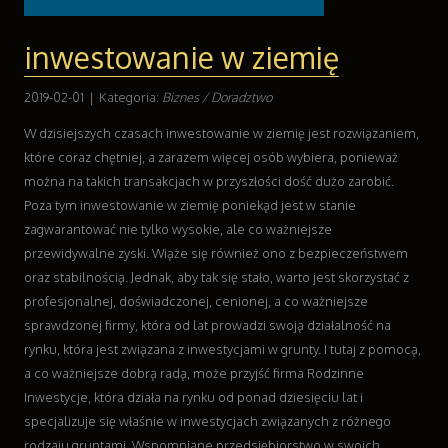
Handel Online
Biżuteria
inwestowanie w ziemię
Dla Dzieci
Meble
2019-02-01
|
Kategoria:
Biznes / Doradztwo
Wyposażenie Wnętrz
Wyposażenie Łazienki
W dzisiejszych czasach inwestowanie w ziemię jest rozwiązaniem,
Odzież
które coraz chętniej, a zarazem więcej osób wybiera, ponieważ
Sport
można na takich transakcjach w przyszłości dość dużo zarobić.
Elektronika, RTV, AGD
Poza tym inwestowanie w ziemię poniekąd jest w stanie
Art. Dla Zwierząt
zagwarantować nie tylko wysokie, ale co ważniejsze
Ogród, Rośliny
przewidywalne zyski. Wiąże się również ono z bezpieczeństwem
Chemia
oraz stabilnością. Jednak, aby tak się stało, warto jest skorzystać z
Art. Spożywcze
profesjonalnej, doświadczonej, cenionej, a co ważniejsze
Materiały Eksploatacyjne
sprawdzonej firmy, która od lat prowadzi swoją działalność na
Inne Sklepy
rynku, która jest związana z inwestycjami w grunty. I tutaj z pomocą,
a co ważniejsze dobrą radą, może przyjść firma Rodzinne
Sprzęt
Inwestycje, która działa na rynku od ponad dziesięciu lat i
Maszyny
specjalizuje się właśnie w inwestycjach związanych z różnego
Narzędzia
rodzaju gruntami. Wspomniane przedsiębiorstwo w swoich