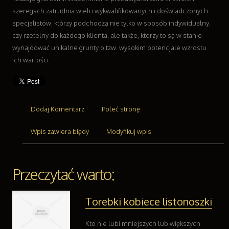
Przemysł Metalowy
szeregach zatrudnia wielu wykwalifikowanych i doświadczonych
Transport
specjalistów, którzy podchodzą nie tylko w sposób indywidualny,
Transport
czy rzetelny do każdego klienta, ale także, którzy to są w stanie
Części Samochodowe
wynajdować unikalne grunty o tzw. wysokim potencjale wzrostu
Wynajem
ich wartości.
Usługi Motoryzacyjne
Salony, Komisy
Reklama
Dodaj Komentarz
Poleć stronę
Agencje Reklamowe
Materiały Reklamowe
Wpis zawiera błędy
Modyfikuj wpis
Inne Agencje
Ruch
Imprezy Integracyjne
Przeczytać warto:
Hobby
Zajęcia Sportowe i Rekreacyjne
Torebki kobiece listonoszki
Branże
Informatyczne
Kto nie lubi mniejszych lub większych