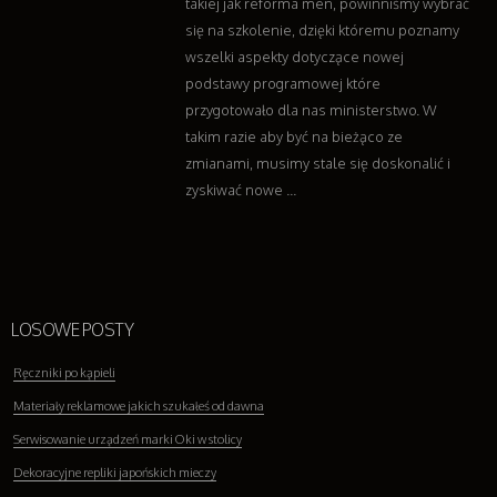
takiej jak reforma men, powinniśmy wybrać
się na szkolenie, dzięki któremu poznamy
wszelki aspekty dotyczące nowej
podstawy programowej które
przygotowało dla nas ministerstwo. W
takim razie aby być na bieżąco ze
zmianami, musimy stale się doskonalić i
zyskiwać nowe ...
LOSOWE POSTY
Ręczniki po kąpieli
Materiały reklamowe jakich szukałeś od dawna
Serwisowanie urządzeń marki Oki w stolicy
Dekoracyjne repliki japońskich mieczy