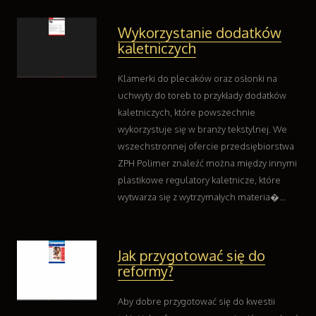
Wykorzystanie dodatków
kaletniczych
Klamerki do plecaków oraz osłonki na
uchwyty do toreb to przykłady dodatków
kaletniczych, które powszechnie
wykorzystuje się w branży tekstylnej. We
wszechstronnej ofercie przedsiębiorstwa
ZPH Polimer znaleźć można między innymi
plastikowe regulatory kaletnicze, które
wytwarza się z wytrzymałych materia�...
Jak przygotować się do
reformy?
Aby dobre przygotować się do kwestii