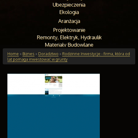
Ubezpieczenia
Ekologia
Aranżacja
Projektowanie
Remonty, Elektryk, Hydraulik
Materiały Budowlane
Budynki
Home
»
Biznes
»
Doradztwo
»
Rodzinne Inwestycje - firma, która od
lat pomaga inwestować w grunty
Drzwi i Okna
Klimatyzacja i Wentylacja
Nieruchomości, Działki
Domy, Mieszkania
Edukacja
Placówki Edukacyjne
Kursy Językowe
Konferencje, Sale Szkoleniowe
Kursy i Szkolenia
Tłumaczenia