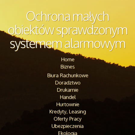
Ochrona małych
obiektów sprawdzonym
systemem alarmowym
Home
Biznes
Biura Rachunkowe
Doradztwo
Drukarnie
Handel
Hurtownie
Kredyty, Leasing
Oferty Pracy
Ubezpieczenia
Ekologia