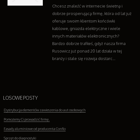
Chcesz znaleźć w internecie świetną i
dobrze prosperującą firmę, która od lat już
oferuje swoim klientom końcówki
kablowe, gniazda elektryczne i wiele
innych materiałów elektronicznych?
Bardzo dobrze trafiłeś, gdyż nasza firma
Rusowicz już ponad 20 lat działa w tej
branży i stale się rozwija dostarc...
LOSOWE POSTY
Dystrybucja elementów zawieszenia do aut osobowych
Pomożemy Ci prowadzić firmę.
Fasady aluminiowe od producenta Conflo
Sprzęt do diagnostyki