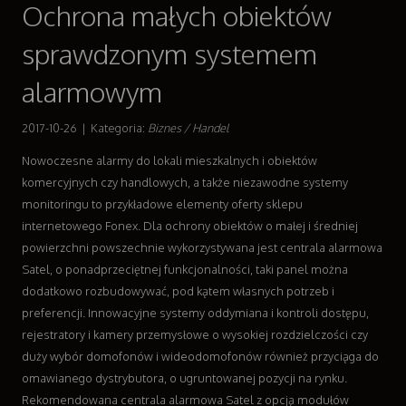
Ochrona małych obiektów
Dla Dzieci
Meble
sprawdzonym systemem
Wyposażenie Wnętrz
Wyposażenie Łazienki
alarmowym
Odzież
Sport
2017-10-26
|
Kategoria:
Biznes / Handel
Elektronika, RTV, AGD
Nowoczesne alarmy do lokali mieszkalnych i obiektów
Art. Dla Zwierząt
komercyjnych czy handlowych, a także niezawodne systemy
Ogród, Rośliny
monitoringu to przykładowe elementy oferty sklepu
Chemia
internetowego Fonex. Dla ochrony obiektów o małej i średniej
Art. Spożywcze
powierzchni powszechnie wykorzystywana jest centrala alarmowa
Materiały Eksploatacyjne
Satel, o ponadprzeciętnej funkcjonalności, taki panel można
Inne Sklepy
dodatkowo rozbudowywać, pod kątem własnych potrzeb i
Sprzęt
preferencji. Innowacyjne systemy oddymiana i kontroli dostępu,
Maszyny
rejestratory i kamery przemysłowe o wysokiej rozdzielczości czy
Narzędzia
duży wybór domofonów i wideodomofonów również przyciąga do
Przemysł Metalowy
omawianego dystrybutora, o ugruntowanej pozycji na rynku.
Transport
Rekomendowana centrala alarmowa Satel z opcją modułów