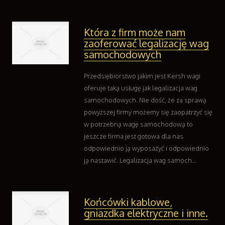
Która z firm może nam
zaoferować legalizację wag
samochodowych
Przedsiębiorstwo jakim jest Kersh wagi
oferuje taką usługę jak legalizacja wag
samochodowych. Nie dość, że za sprawą
powyższej firmy możemy się zaopatrzyć się
w potrzebną wagę samochodową to
jeszcze firma jest gotowa dla nas
odpowiednio ją wyposażyć i odpowiednio
ją nastawić. Legalizacja wag samoch...
Końcówki kablowe,
gniazdka elektryczne i inne.