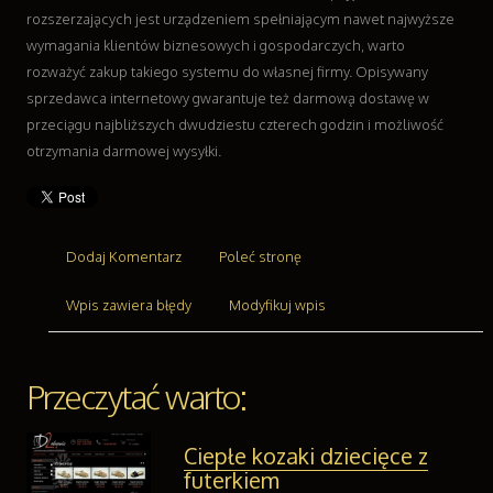
rozszerzających jest urządzeniem spełniającym nawet najwyższe
Transport
wymagania klientów biznesowych i gospodarczych, warto
Części Samochodowe
rozważyć zakup takiego systemu do własnej firmy. Opisywany
Wynajem
sprzedawca internetowy gwarantuje też darmową dostawę w
Usługi Motoryzacyjne
przeciągu najbliższych dwudziestu czterech godzin i możliwość
Salony, Komisy
otrzymania darmowej wysyłki.
Reklama
Agencje Reklamowe
Materiały Reklamowe
Inne Agencje
Dodaj Komentarz
Poleć stronę
Ruch
Wpis zawiera błędy
Modyfikuj wpis
Imprezy Integracyjne
Hobby
Zajęcia Sportowe i Rekreacyjne
Przeczytać warto:
Branże
Informatyczne
Restauracje, Catering
Ciepłe kozaki dziecięce z
futerkiem
Fotografia