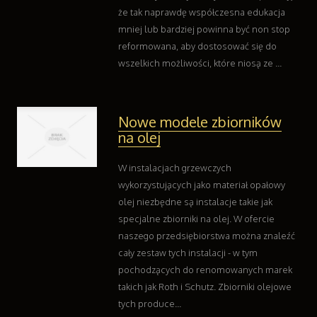
że tak naprawdę współczesna edukacja
Oprogramowanie
mniej lub bardziej powinna być non stop
Kontakt
reformowana, aby dostosować się do
wszelkich możliwości, które niosą ze ...
Nowe modele zbiorników
na olej
W instalacjach grzewczych
wykorzystujących jako materiał opałowy
olej niezbędne są instalacje takie jak
specjalne zbiorniki na olej. W ofercie
naszego przedsiębiorstwa można znaleźć
cały zestaw tych instalacji - w tym
pochodzących do renomowanych marek
takich jak Roth i Schutz. Zbiorniki olejowe
tych produce...