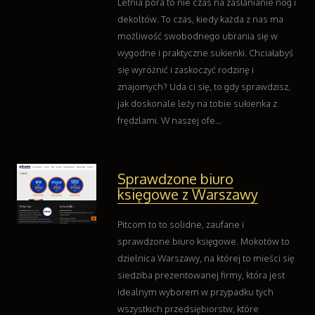
Letnia pora to nie czas na zasłanianie nóg i
Serwis
dekoltów. To czas, kiedy każda z nas ma
Opieka
możliwość swobodnego ubrania się w
Inne Usługi
wygodne i praktyczne sukienki. Chciałabyś
Wczasy
się wyróżnić i zaskoczyć rodzinę i
Hotele i Noclegi
znajomych? Uda ci się, to gdy sprawdzisz,
Podróże
jak doskonale leży na tobie sukienka z
Wypoczynek
frędzlami. W naszej ofe...
Uroda
Dietetyka, Odchudzanie
Sprawdzone biuro
Kosmetyki
księgowe z Warszawy
Leczenie
Salony Kosmetyczne
Pitcom to to solidne, zaufane i
Sprzęt Medyczny
sprawdzone biuro księgowe. Mokotów to
Oprogramowanie
dzielnica Warszawy, na której to mieści się
Oprogramowanie
siedziba prezentowanej firmy, która jest
Kontakt
idealnym wyborem w przypadku tych
wszystkich przedsiębiorstw, które