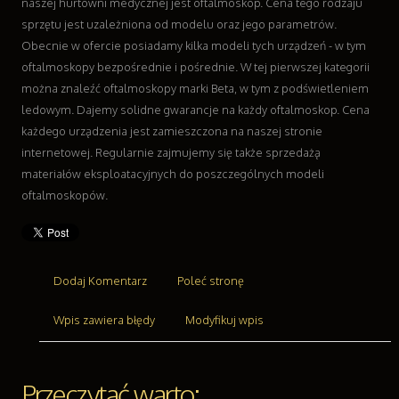
naszej hurtowni medycznej jest oftalmoskop. Cena tego rodzaju
Odzież
sprzętu jest uzależniona od modelu oraz jego parametrów.
Sport
Obecnie w ofercie posiadamy kilka modeli tych urządzeń - w tym
Elektronika, RTV, AGD
oftalmoskopy bezpośrednie i pośrednie. W tej pierwszej kategorii
Art. Dla Zwierząt
można znaleźć oftalmoskopy marki Beta, w tym z podświetleniem
Ogród, Rośliny
ledowym. Dajemy solidne gwarancje na każdy oftalmoskop. Cena
Chemia
każdego urządzenia jest zamieszczona na naszej stronie
Art. Spożywcze
internetowej. Regularnie zajmujemy się także sprzedażą
Materiały Eksploatacyjne
materiałów eksploatacyjnych do poszczególnych modeli
Inne Sklepy
oftalmoskopów.
Sprzęt
Maszyny
Narzędzia
Dodaj Komentarz
Poleć stronę
Przemysł Metalowy
Transport
Wpis zawiera błędy
Modyfikuj wpis
Transport
Części Samochodowe
Wynajem
Przeczytać warto: