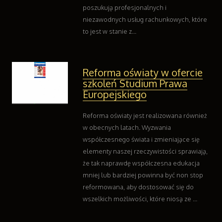
poszukują profesjonalnych i
niezawodnych usług rachunkowych, które
to jest w stanie z...
Reforma oświaty w ofercie
szkoleń Studium Prawa
Europejskiego
Reforma oświaty jest realizowana również
w obecnych latach. Wyzwania
współczesnego świata i zmieniające się
elementy naszej rzeczywistości sprawiają,
że tak naprawdę współczesna edukacja
mniej lub bardziej powinna być non stop
reformowana, aby dostosować się do
wszelkich możliwości, które niosą ze ...