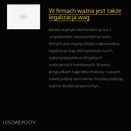
W firmach ważna jest także
legalizacja wag
Bardzo ważnym elementem pracy z
urządzeniami stosowanymi w wielu
firmach jest między innymi odpowiednia
legalizacja wag, która pozwala na ich
wykorzystywanie w oficjalnych
rozliczeniach handlowych. W wielu
przypadkach najpraktyczniejszą i czasem
nawet jedyną sensownie możliwą metodą
ważnie dostaw przywożonyc...
LOSOWE POSTY