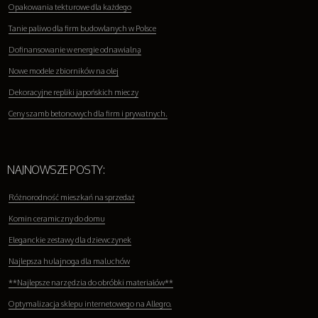
Opakowania tekturowe dla każdego
Tanie paliwo dla firm budowlanych w Polsce
Dofinansowanie w energie odnawialną
Nowe modele zbiorników na olej
Dekoracyjne repliki japońskich mieczy
Ceny szamb betonowych dla firm i prywatnych.
NAJNOWSZE POSTY:
Różnorodność mieszkań na sprzedaż
Komin ceramiczny do domu
Eleganckie zestawy dla dziewczynek
Najlepsza hulajnoga dla maluchów
**Najlepsze narzędzia do obróbki materiałów**
Optymalizacja sklepu internetowego na Allegro.