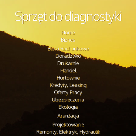
Sprzęt do diagnostyki
Home
Biznes
Biura Rachunkowe
Doradztwo
Drukarnie
Handel
Hurtownie
Kredyty, Leasing
Oferty Pracy
Ubezpieczenia
Ekologia
Aranżacja
Projektowanie
Remonty, Elektryk, Hydraulik