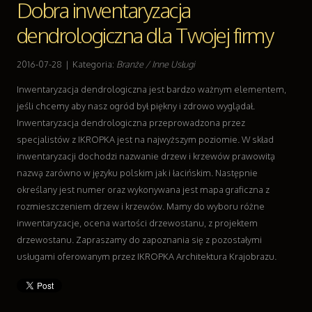
Dobra inwentaryzacja
Dla Dzieci
dendrologiczna dla Twojej firmy
Meble
Wyposażenie Wnętrz
Wyposażenie Łazienki
2016-07-28
|
Kategoria:
Branże / Inne Usługi
Odzież
Inwentaryzacja dendrologiczna jest bardzo ważnym elementem,
Sport
jeśli chcemy aby nasz ogród był piękny i zdrowo wyglądał.
Elektronika, RTV, AGD
Inwentaryzacja dendrologiczna przeprowadzona przez
Art. Dla Zwierząt
specjalistów z IKROPKA jest na najwyższym poziomie. W skład
Ogród, Rośliny
inwentaryzacji dochodzi nazwanie drzew i krzewów prawowitą
Chemia
nazwą zarówno w języku polskim jak i łacińskim. Następnie
Art. Spożywcze
określany jest numer oraz wykonywana jest mapa graficzna z
Materiały Eksploatacyjne
rozmieszczeniem drzew i krzewów. Mamy do wyboru różne
Inne Sklepy
inwentaryzacje, ocena wartości drzewostanu, z projektem
Sprzęt
drzewostanu. Zapraszamy do zapoznania się z pozostałymi
Maszyny
usługami oferowanym przez IKROPKA Architektura Krajobrazu.
Narzędzia
Przemysł Metalowy
Transport