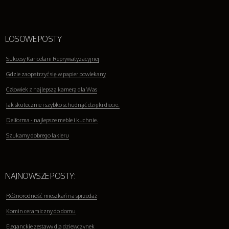
LOSOWE POSTY
Sukcesy Kancelarii Reprywatyzacyjnej
Gdzie zaopatrzyć się w papier powlekany
Człowiek z najlepszą kamerą dla Was
Jak skutecznie i szybko schudnąć dzięki diecie.
Delforma - najlepsze meble i kuchnie.
Szukamy dobrego lakieru
NAJNOWSZE POSTY:
Różnorodność mieszkań na sprzedaż
Komin ceramiczny do domu
Eleganckie zestawy dla dziewczynek