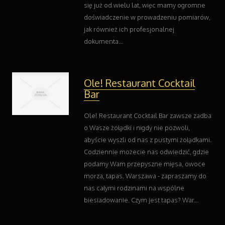
się już od wielu lat, więc mamy ogromne
doświadczenie w prowadzeniu pomiarów,
jak również ich profesjonalnej
dokumenta...
Ole! Restaurant Cocktail
Bar
Ole! Restaurant Cocktail Bar zawsze zadba
o Wasze żołądki i nigdy nie pozwoli,
abyście wyszli od nas z pustymi żołądkami.
Codziennie możecie nas odwiedzić, gdzie
podamy Wam przepyszne mięsa, owoce
morza, tapas. Warszawa - zapraszamy do
nas całymi rodzinami na wspólne
biesiadowanie. Czym jest tapas? War...