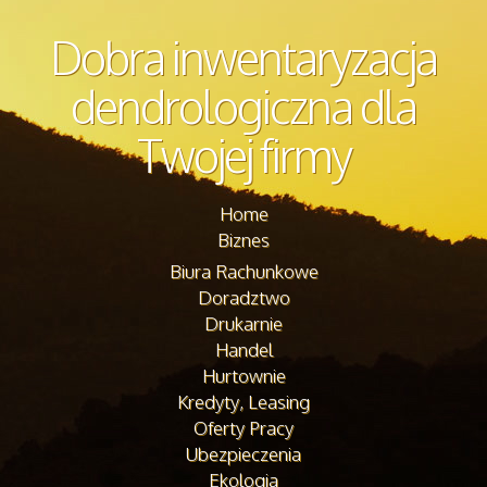
Dobra inwentaryzacja
dendrologiczna dla
Twojej firmy
Home
Biznes
Biura Rachunkowe
Doradztwo
Drukarnie
Handel
Hurtownie
Kredyty, Leasing
Oferty Pracy
Ubezpieczenia
Ekologia