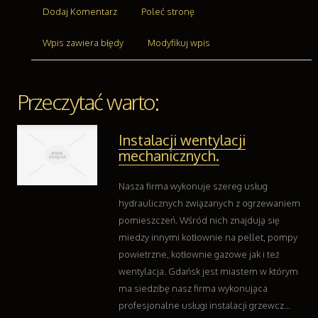
Dodaj Komentarz
Poleć stronę
Transport
Części Samochodowe
Wpis zawiera błędy
Modyfikuj wpis
Wynajem
Usługi Motoryzacyjne
Salony, Komisy
Przeczytać warto:
Reklama
Agencje Reklamowe
Instalacji wentylacji
Materiały Reklamowe
mechanicznych.
Inne Agencje
Ruch
Nasza firma wykonuje szereg usług
Imprezy Integracyjne
hydraulicznych związanych z ogrzewaniem
Hobby
pomieszczeń. Wśród nich znajdują się
Zajęcia Sportowe i Rekreacyjne
miedzy innymi kotłownie na pellet, pompy
Branże
powietrzne, kotłownie gazowe jak i też
wentylacja. Gdańsk jest miastem w którym
Informatyczne
ma siedzibę nasz firma wykonująca
Restauracje, Catering
profesjonalne usługi instalacji grzewcz...
Fotografia