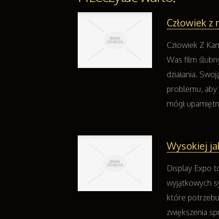
Człowiek z 
Człowiek Z Kam
Was film ślubn
działania. Swo
problemu, aby 
mógł upamiętnić
Wysokiej ja
Display Expo to
wyjątkowych s
które potrzebu
zwiększenia sp