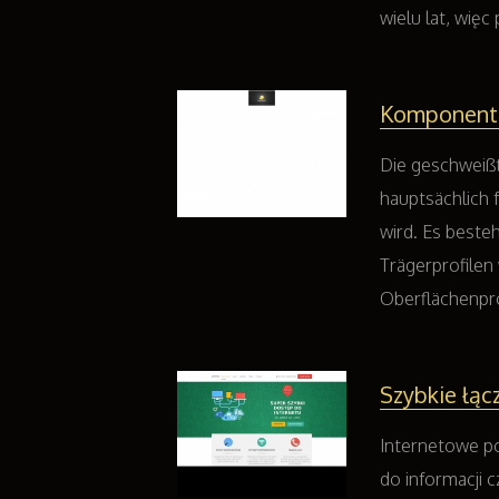
wielu lat, wię
Komponenten
Die geschweißte
hauptsächlich 
wird. Es besteh
Trägerprofilen
Oberflächenpro
Szybkie łąc
Internetowe po
do informacji 