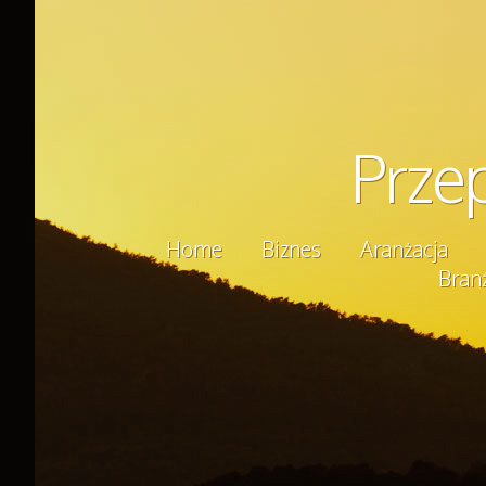
Prze
Home
Biznes
Aranżacja
Bran