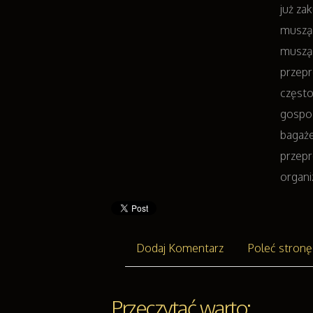
już za
muszą
muszą 
przepr
często
gospo
bagaże
przepr
organi
Dodaj Komentarz
Poleć stronę
Przeczytać warto: