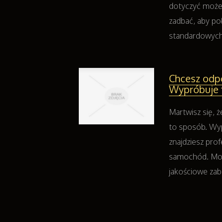
dotyczyć może j
zadbać, aby po
standardowych ł
Chcesz odp
Wypróbuje 
Martwisz się, 
to sposób. Wyp
znajdziesz pro
samochód. Mowa
jakościowe zab