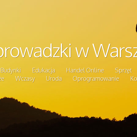
prowadzki w Wars
Budynki
Edukacja
Handel Online
Sprzęt
że
Wczasy
Uroda
Oprogramowanie
Ko