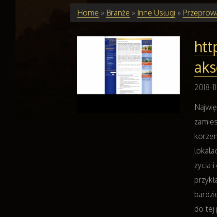
Home
»
Branże
»
Inne Usługi
»
Przeprow
htt
aks
2018-11
Najwię
zamies
korzen
lokala
życia 
przykł
bardzi
do tej