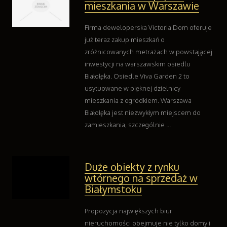
mieszkania w Warszawie
Kontakt
Firma deweloperska Victoria Dom oferuje
już teraz zakup mieszkań o
zróżnicowanych metrażach w powstającej
inwestycji na warszawskim osiedlu
Białołęka. Osiedle Viva Garden 2 to
usytuowane w pięknej dzielnicy
mieszkania z ogródkiem. Warszawa
Białołęka jest niezwykłym miejscem do
zamieszkania, szczególnie ...
Duże obiekty z rynku
wtórnego na sprzedaż w
Białymstoku
Propozycja największych biur
nieruchomości obejmuje nie tylko domy i