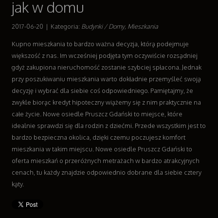
jak w domu
Wyposażenie Wnętrz
Wyposażenie Łazienki
2017-06-20
|
Kategoria:
Budynki / Domy, Mieszkania
Odzież
Kupno mieszkania to bardzo ważna decyzja, którą podejmuje
Sport
większość z nas. Im wcześniej podjęta tym oczywiście rozsądniej
Elektronika, RTV, AGD
gdyż zakupiona nieruchomość zostanie szybciej spłacona. Jednak
Art. Dla Zwierząt
przy poszukiwaniu mieszkania warto dokładnie przemyśleć swoją
Ogród, Rośliny
decyzję i wybrać dla siebie coś odpowiedniego. Pamiętajmy, że
Chemia
zwykle biorąc kredyt hipoteczny wiążemy się z nim praktycznie na
Art. Spożywcze
całe życie. Nowe osiedle Pruszcz Gdański to miejsce, które
Materiały Eksploatacyjne
idealnie sprawdzi się dla rodzin z dziećmi. Przede wszystkim jest to
Inne Sklepy
bardzo bezpieczna okolica, dzięki czemu poczujesz komfort
Sprzęt
mieszkania w takim miejscu. Nowe osiedle Pruszcz Gdański to
Maszyny
oferta mieszkań o przeróżnych metrażach w bardzo atrakcyjnych
Narzędzia
cenach, tu każdy znajdzie odpowiednio dobrane dla siebie cztery
Przemysł Metalowy
kąty.
Transport
Transport