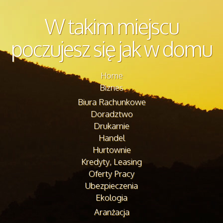
W takim miejscu
poczujesz się jak w domu
Home
Biznes
Biura Rachunkowe
Doradztwo
Drukarnie
Handel
Hurtownie
Kredyty, Leasing
Oferty Pracy
Ubezpieczenia
Ekologia
Aranżacja