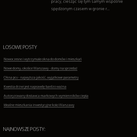
pracy, ciesząc się tym samym wspólnie
spędzonym czasem w gronie r...
LOSOWE POSTY
Nowoczesne i wytrzymałe okna do domów i mieszkań
Nowe domy, okolice Warszawy - domy na sprzedaż
Okna pcv - najwyższa jakość, wyjątkowe parametry
Kwestia drzwi jest naprawdę bardzo ważna
Autoryzowany dostawca markowych wymienników ciepła
Idealne mieszkania inwestycyjne koło Warszawy
NAJNOWSZE POSTY: