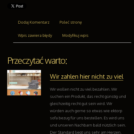
Części Samochodowe
Wynajem
Usługi Motoryzacyjne
Salony, Komisy
Dodaj Komentarz
Poleć stronę
Reklama
Wpis zawiera błędy
Modyfikuj wpis
Agencje Reklamowe
Materiały Reklamowe
Inne Agencje
Przeczytać warto:
Ruch
Imprezy Integracyjne
Wir zahlen hier nicht zu viel
Hobby
Zajęcia Sportowe i Rekreacyjne
Wir wollen nicht zu viel bezahlen. Wir
Branże
suchen ein Produkt, das recht günstig und
Informatyczne
gleichzeitig recht gut sein wird. Wir
Restauracje, Catering
würden auch gerne so etwas wie ektorp
Fotografia
sofa bezug für uns bestellen. Es wird uns
Adwokaci, Porady Prawne
und unseren Nachbarn bald nützlich sein.
Ślub i Wesele
Der Standard liegt uns sehr am Herzen.