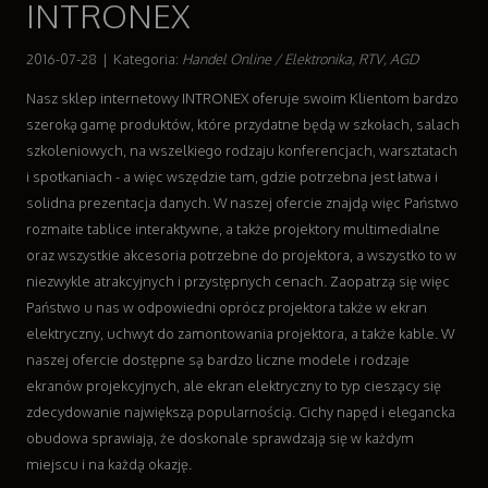
INTRONEX
Wyposażenie Wnętrz
Wyposażenie Łazienki
2016-07-28
|
Kategoria:
Handel Online / Elektronika, RTV, AGD
Odzież
Nasz sklep internetowy INTRONEX oferuje swoim Klientom bardzo
Sport
szeroką gamę produktów, które przydatne będą w szkołach, salach
Elektronika, RTV, AGD
szkoleniowych, na wszelkiego rodzaju konferencjach, warsztatach
Art. Dla Zwierząt
i spotkaniach - a więc wszędzie tam, gdzie potrzebna jest łatwa i
Ogród, Rośliny
solidna prezentacja danych. W naszej ofercie znajdą więc Państwo
Chemia
rozmaite tablice interaktywne, a także projektory multimedialne
Art. Spożywcze
oraz wszystkie akcesoria potrzebne do projektora, a wszystko to w
Materiały Eksploatacyjne
niezwykle atrakcyjnych i przystępnych cenach. Zaopatrzą się więc
Inne Sklepy
Państwo u nas w odpowiedni oprócz projektora także w ekran
Sprzęt
elektryczny, uchwyt do zamontowania projektora, a także kable. W
Maszyny
naszej ofercie dostępne są bardzo liczne modele i rodzaje
Narzędzia
ekranów projekcyjnych, ale ekran elektryczny to typ cieszący się
Przemysł Metalowy
zdecydowanie największą popularnością. Cichy napęd i elegancka
Transport
obudowa sprawiają, że doskonale sprawdzają się w każdym
Transport
miejscu i na każdą okazję.