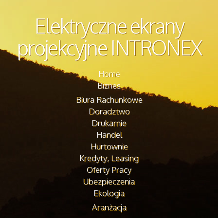
Elektryczne ekrany
projekcyjne INTRONEX
Home
Biznes
Biura Rachunkowe
Doradztwo
Drukarnie
Handel
Hurtownie
Kredyty, Leasing
Oferty Pracy
Ubezpieczenia
Ekologia
Aranżacja