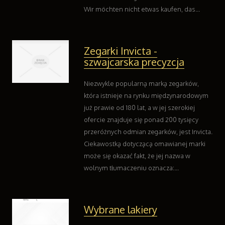
Weterynaryjne, Hodowla Zwierząt
Wir möchten nicht etwas kaufen, das...
Sprzątanie, Porządkowanie
Serwis
Opieka
Zegarki Invicta -
Inne Usługi
szwajcarska precyzcja
Wczasy
Hotele i Noclegi
Niezwykle popularną marką zegarków,
która istnieje na rynku międzynarodowym
Podróże
już prawie od 180 lat, a w jej szerokiej
Wypoczynek
ofercie znajduje się ponad 200 tysięcy
Uroda
przeróżnych odmian zegarków, jest Invicta.
Dietetyka, Odchudzanie
Ciekawostką dotyczącą omawianej marki
Kosmetyki
może się okazać fakt, że jej nazwa w
Leczenie
wolnym tłumaczeniu oznacza:...
Salony Kosmetyczne
Sprzęt Medyczny
Oprogramowanie
Wybrane lakiery
Oprogramowanie