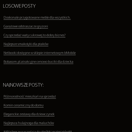
LOSOWE POSTY
Doskonale przygotowane meble dla wszystkich.
Garażowe odstraszacze gryzoni
Czy sprzedaż waty cukrowej to dobry biznes?
Najlepsze smakołyki dla ptaków
Netbooki dostępne w sklepie internetowym bMobile
Bobasom.pl atrakcyjne cenowo buciki dla dziecka
NAJNOWSZE POSTY:
Różnorodność mieszkań na sprzedaż
Komin ceramiczny do domu
Eleganckie zestawy dla dziewczynek
Najlepsza hulajnoga dla maluchów
**Najlepsze narzędzia do obróbki materiałów**