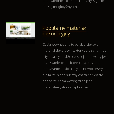
odpowiednie akcesoria i sprzęty. A gdzie
indziej moglibyśmy ich...
Popularny materiał
dekoracyjny
Cegła wewnętrzna to bardzo ciekawy
materiał dekoracyjny, który coraz chętniej,
a tym samym także częściej stosowany jest
przez wiele osób, które chcą, aby ich
mieszkanie miało nie tylko nowoczesny,
ale także nieco surowy charakter. Warto
dodać, że cegła wewnętrzna jest
materiałem, który znajduje zast...