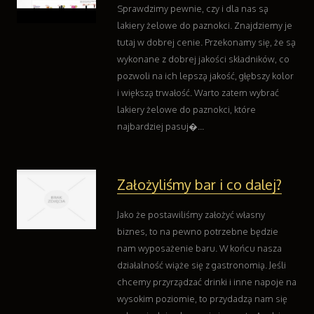
Kontakt
Sprawdzimy pewnie, czy i dla nas są
lakiery żelowe do paznokci. Znajdziemy je
tutaj w dobrej cenie. Przekonamy się, że są
wykonane z dobrej jakości składników, co
pozwoli na ich lepszą jakość, głębszy kolor
i większą trwałość. Warto zatem wybrać
lakiery żelowe do paznokci, które
najbardziej pasuj�...
Założyliśmy bar i co dalej?
Jako że postawiliśmy założyć własny
biznes, to na pewno potrzebne będzie
nam wyposażenie baru. W końcu nasza
działalność wiąże się z gastronomią. Jeśli
chcemy przyrządzać drinki i inne napoje na
wysokim poziomie, to przydadzą nam się