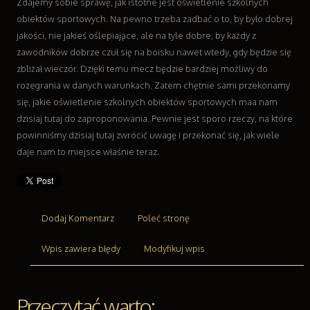
Zdajemy sobie sprawę, jak istotne jest oświetlenie szkolnych
Odzież
obiektów sportowych. Na pewno trzeba zadbać o to, by było dobrej
Sport
jakości, nie jakieś oślepiające, ale na tyle dobre, by każdy z
Elektronika, RTV, AGD
zawodników dobrze czuł się na boisku nawet wtedy, gdy będzie się
Art. Dla Zwierząt
zbliżał wieczór. Dzięki temu mecz będzie bardziej możliwy do
Ogród, Rośliny
rozegrania w danych warunkach. Zatem chętnie sami przekonamy
Chemia
się, jakie oświetlenie szkolnych obiektów sportowych maa nam
Art. Spożywcze
dzisiaj tutaj do zaproponowania. Pewnie jest sporo rzeczy, na które
Materiały Eksploatacyjne
powinniśmy dzisiaj tutaj zwrócić uwagę i przekonać się, jak wiele
Inne Sklepy
daje nam to miejsce właśnie teraz.
Sprzęt
Maszyny
Narzędzia
Dodaj Komentarz
Poleć stronę
Przemysł Metalowy
Transport
Wpis zawiera błędy
Modyfikuj wpis
Transport
Części Samochodowe
Wynajem
Przeczytać warto: