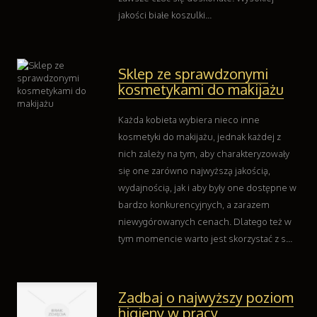
jakości białe koszulki...
Sklep ze sprawdzonymi
kosmetykami do makijażu
Każda kobieta wybiera nieco inne
kosmetyki do makijażu, jednak każdej z
nich zależy na tym, aby charakteryzowały
się one zarówno najwyższą jakością,
wydajnością, jak i aby były one dostępne w
bardzo konkurencyjnych, a zarazem
niewygórowanych cenach. Dlatego też w
tym momencie warto jest skorzystać z s...
Zadbaj o najwyższy poziom
higieny w pracy