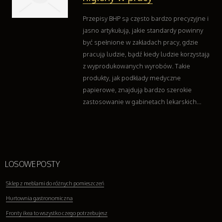
Przepisy BHP są często bardzo precyzyjne i
jasno artykułują, jakie standardy powinny
być spełnione w zakładach pracy, gdzie
pracują ludzie, bądź kiedy ludzie korzystają
z wyprodukowanych wyrobów. Takie
produkty, jak podkłady medyczne
papierowe, znajdują bardzo szerokie
zastosowanie w gabinetach lekarskich...
LOSOWE POSTY
Sklep z meblami do różnych pomieszczeń
Hurtownia gastronomiczna
Fronty ikea to wszystko czego potrzebujesz