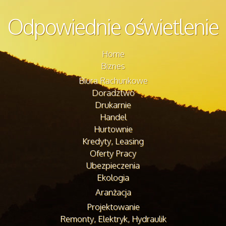
Odpowiednie oświetlenie
Home
Biznes
Biura Rachunkowe
Doradztwo
Drukarnie
Handel
Hurtownie
Kredyty, Leasing
Oferty Pracy
Ubezpieczenia
Ekologia
Aranżacja
Projektowanie
Remonty, Elektryk, Hydraulik