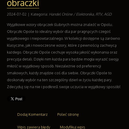
obraczki
Wyposażenie Wnętrz
Wyposażenie Łazienki
2024-07-02
|
Kategoria:
Handel Online / Elektronika, RTV, AGD
Odzież
Wyjątkowe wzory obrączek ślubnych można znaleźć w Opolu.
Sport
Obrączki Opole to idealny wybór dla par pragnących czegoś
Elektronika, RTV, AGD
wyjątkowego i niepowtarzalnego. W kolekcji dostępne są zarówno
Art. Dla Zwierząt
klasyczne, jak i nowoczesne wzory, które z pewnością zachwycą
Ogród, Rośliny
każdego. Obrączki Opole cechuje wysoka jakość wykonania oraz
Chemia
precyzja detali. Dzięki nim każda para będzie mogła wyrazić swoją
Art. Spożywcze
miłość w wyjątkowy sposób. Niezależnie od preferencji
Materiały Eksploatacyjne
smakowych, każdy znajdzie coś dla siebie. Obrączki Opole to
Inne Sklepy
doskonały wybór na ten szczególny dzień w życiu każdej pary.
Sprzęt
Zdecyduj się na nie i podkreśl swoje uczucia w wyjątkowy sposób!
Maszyny
Narzędzia
Przemysł Metalowy
Transport
Dodaj Komentarz
Poleć stronę
Transport
Wpis zawiera błędy
Modyfikuj wpis