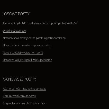
LOSOWE POSTY
Producent pędzli do makijażu cenionych przez profesjonalistów
Wybór dozowników
Nowoczesna i profesjonalna patelnia gastronomiczna
Urządzenie do masażu zmęczonych stóp
Jedne z częściej wybieranych donic
Urządzenia rejestrujące i zapisujące obraz
NAJNOWSZE POSTY:
Różnorodność mieszkań na sprzedaż
Komin ceramiczny do domu
Eleganckie zestawy dla dziewczynek