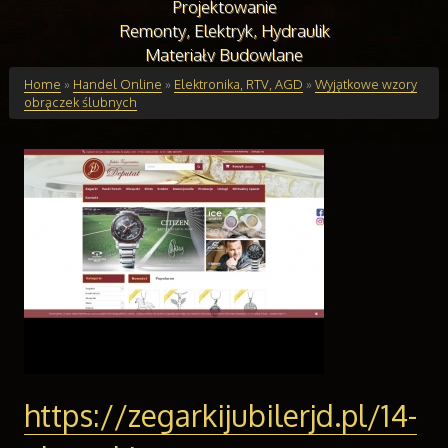
Projektowanie
Remonty, Elektryk, Hydraulik
Materiały Budowlane
Budynki
Home
»
Handel Online
»
Elektronika, RTV, AGD
»
Wyjątkowe wzory
obrączek ślubnych
Drzwi i Okna
Klimatyzacja i Wentylacja
Nieruchomości, Działki
Domy, Mieszkania
Edukacja
Placówki Edukacyjne
Kursy Językowe
Konferencje, Sale Szkoleniowe
Kursy i Szkolenia
Tłumaczenia
Handel Online
Biżuteria
https://zegarkijubilerjd.pl/14-
Dla Dzieci
Meble