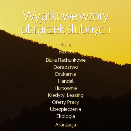
Wyjątkowe wzory
obrączek ślubnych
Home
Biznes
Biura Rachunkowe
Doradztwo
Drukarnie
Handel
Hurtownie
Kredyty, Leasing
Oferty Pracy
Ubezpieczenia
Ekologia
Aranżacja