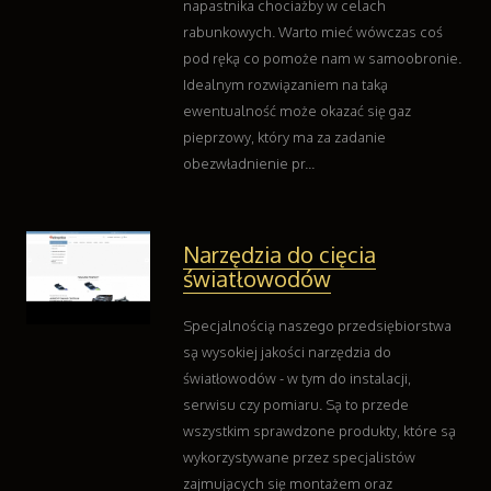
napastnika chociażby w celach
Kontakt
rabunkowych. Warto mieć wówczas coś
pod ręką co pomoże nam w samoobronie.
Idealnym rozwiązaniem na taką
ewentualność może okazać się gaz
pieprzowy, który ma za zadanie
obezwładnienie pr...
Narzędzia do cięcia
światłowodów
Specjalnością naszego przedsiębiorstwa
są wysokiej jakości narzędzia do
światłowodów - w tym do instalacji,
serwisu czy pomiaru. Są to przede
wszystkim sprawdzone produkty, które są
wykorzystywane przez specjalistów
zajmujących się montażem oraz