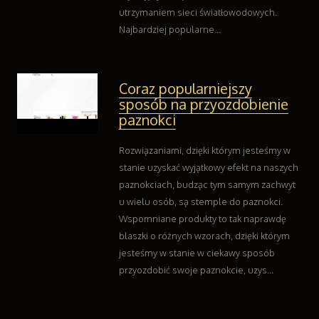
utrzymaniem sieci światłowodowych.
Najbardziej popularne...
Coraz popularniejszy
sposób na przyozdobienie
paznokci
Rozwiązaniami, dzięki którym jesteśmy w
stanie uzyskać wyjątkowy efekt na naszych
paznokciach, budząc tym samym zachwyt
u wielu osób, są stemple do paznokci.
Wspomniane produkty to tak naprawdę
blaszki o różnych wzorach, dzięki którym
jesteśmy w stanie w ciekawy sposób
przyozdobić swoje paznokcie, uzys...