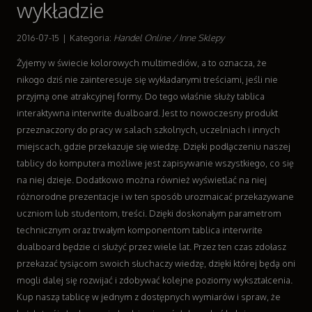
wykładzie
Wyposażenie Wnętrz
Wyposażenie Łazienki
2016-07-15
|
Kategoria:
Handel Online / Inne Sklepy
Odzież
Żyjemy w świecie kolorowych multimediów, a to oznacza, że
Sport
nikogo dziś nie zainteresuje się wykładanymi treściami, jeśli nie
Elektronika, RTV, AGD
przyjmą one atrakcyjnej formy. Do tego właśnie służy tablica
Art. Dla Zwierząt
interaktywna interwrite dualboard. Jest to nowoczesny produkt
Ogród, Rośliny
przeznaczony do pracy w salach szkolnych, uczelniach i innych
Chemia
miejscach, gdzie przekazuje się wiedzę. Dzięki podłączeniu naszej
Art. Spożywcze
tablicy do komputera możliwe jest zapisywanie wszystkiego, co się
Materiały Eksploatacyjne
na niej dzieje. Dodatkowo można również wyświetlać na niej
Inne Sklepy
różnorodne prezentacje i w ten sposób urozmaicać przekazywane
Sprzęt
uczniom lub studentom, treści. Dzięki doskonałym parametrom
Maszyny
technicznym oraz trwałym komponentom tablica interwrite
Narzędzia
dualboard będzie ci służyć przez wiele lat. Przez ten czas zdołasz
Przemysł Metalowy
przekazać tysiącom swoich słuchaczy wiedzę, dzięki której będą oni
Transport
mogli dalej się rozwijać i zdobywać kolejne poziomy wykształcenia.
Transport
Kup naszą tablicę w jednym z dostępnych wymiarów i spraw, że