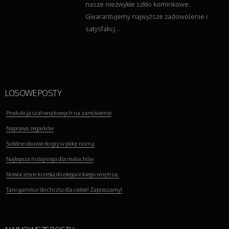
nasze niezwykłe szkło kominkowe.
Gwarantujemy najwyższe zadowolenie i
satysfakcj...
LOSOWE POSTY
Produkcja szaf wnękowych na zamówienie
Naprawa zegarków
Solidne obuwie do gry w piłkę nożną
Najlepsza hulajnoga dla maluchów
Nowoczesne krzesła do eleganckiego wnętrza.
Tani garnitur do chrztu dla ciebie! Zapraszamy!