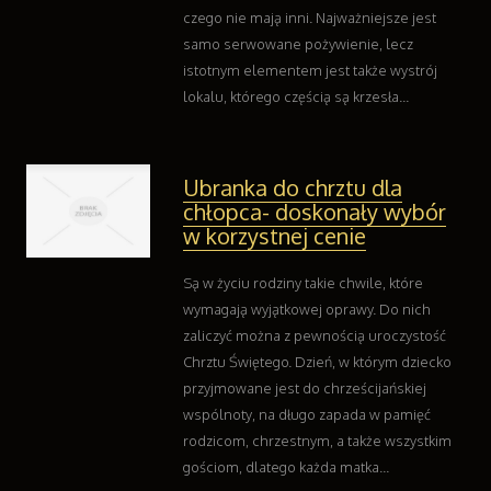
Weterynaryjne, Hodowla Zwierząt
czego nie mają inni. Najważniejsze jest
Sprzątanie, Porządkowanie
samo serwowane pożywienie, lecz
Serwis
istotnym elementem jest także wystrój
Opieka
lokalu, którego częścią są krzesła...
Inne Usługi
Wczasy
Hotele i Noclegi
Ubranka do chrztu dla
chłopca- doskonały wybór
Podróże
w korzystnej cenie
Wypoczynek
Uroda
Są w życiu rodziny takie chwile, które
Dietetyka, Odchudzanie
wymagają wyjątkowej oprawy. Do nich
Kosmetyki
zaliczyć można z pewnością uroczystość
Leczenie
Chrztu Świętego. Dzień, w którym dziecko
Salony Kosmetyczne
przyjmowane jest do chrześcijańskiej
Sprzęt Medyczny
wspólnoty, na długo zapada w pamięć
Oprogramowanie
rodzicom, chrzestnym, a także wszystkim
Oprogramowanie
gościom, dlatego każda matka...