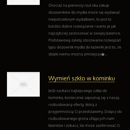
Chociaż na pierwszy rzut oka zakup
dozowników do mydła może się wydawać
niepotrzebnym wydatkiem, to jest to
bardzo dobre rozwiązanie i warto je jak
najszybciej zastosować w swojej łazience.
Podstawową zaletą stosowania rozwiązań
typu dozownik mydła do łazienki jest to, że
dzięki niemu można zmniejszy�...
Wymień szkło w kominku
Jeśli szukasz najlepszego szkła do
kominka, koniecznie zapoznaj się z naszą
rozbudowaną ofertą, którą z
przyjemnością Ci przedstawimy. Dołącz do
rozbudowanego grona ufających nam
klientów i zobacz, ile może zaoferować Ci