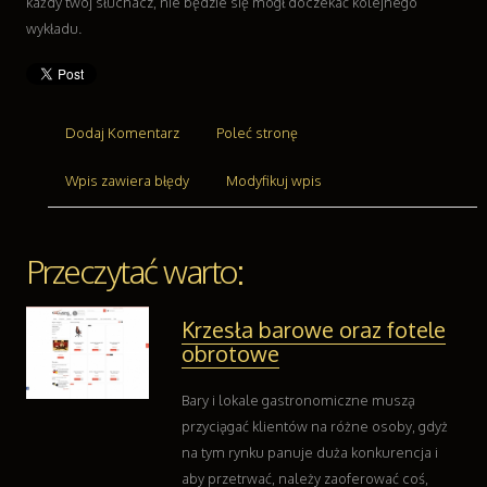
Części Samochodowe
każdy twój słuchacz, nie będzie się mógł doczekać kolejnego
Wynajem
wykładu.
Usługi Motoryzacyjne
Salony, Komisy
Reklama
Dodaj Komentarz
Poleć stronę
Agencje Reklamowe
Materiały Reklamowe
Wpis zawiera błędy
Modyfikuj wpis
Inne Agencje
Ruch
Imprezy Integracyjne
Przeczytać warto:
Hobby
Zajęcia Sportowe i Rekreacyjne
Krzesła barowe oraz fotele
Branże
obrotowe
Informatyczne
Restauracje, Catering
Bary i lokale gastronomiczne muszą
Fotografia
przyciągać klientów na różne osoby, gdyż
Adwokaci, Porady Prawne
na tym rynku panuje duża konkurencja i
Ślub i Wesele
aby przetrwać, należy zaoferować coś,