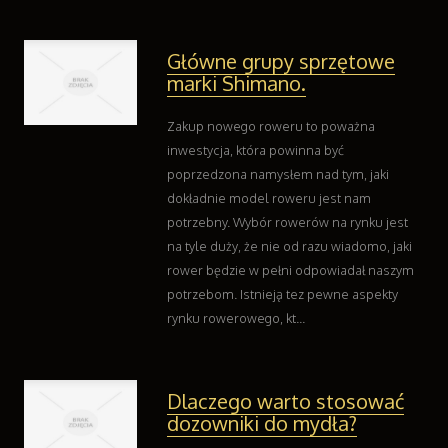
Kontakt
Główne grupy sprzętowe
marki Shimano.
Zakup nowego roweru to poważna
inwestycja, która powinna być
poprzedzona namysłem nad tym, jaki
dokładnie model roweru jest nam
potrzebny. Wybór rowerów na rynku jest
na tyle duży, że nie od razu wiadomo, jaki
rower będzie w pełni odpowiadał naszym
potrzebom. Istnieją tez pewne aspekty
rynku rowerowego, kt...
Dlaczego warto stosować
dozowniki do mydła?