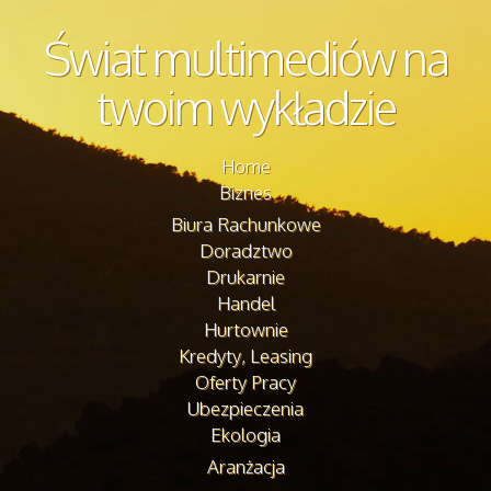
Świat multimediów na
twoim wykładzie
Home
Biznes
Biura Rachunkowe
Doradztwo
Drukarnie
Handel
Hurtownie
Kredyty, Leasing
Oferty Pracy
Ubezpieczenia
Ekologia
Aranżacja