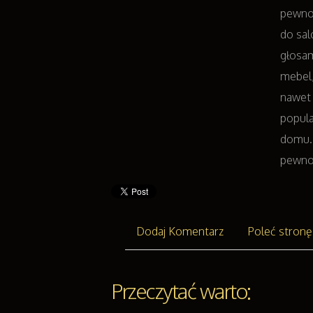
pewno 
do sal
głosam
mebel,
nawet 
popula
domu.
pewnoś
Dodaj Komentarz
Poleć stronę
Przeczytać warto: