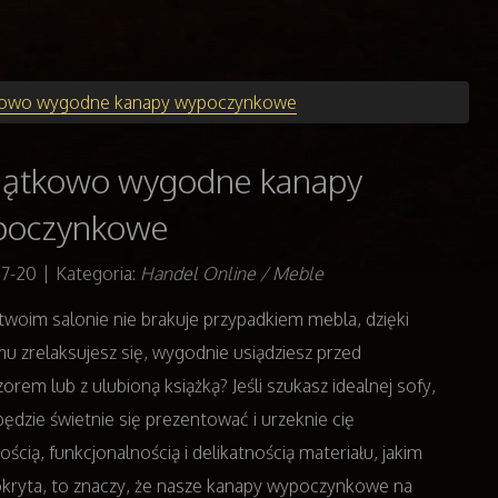
owo wygodne kanapy wypoczynkowe
ątkowo wygodne kanapy
poczynkowe
07-20
|
Kategoria:
Handel Online / Meble
twoim salonie nie brakuje przypadkiem mebla, dzięki
u zrelaksujesz się, wygodnie usiądziesz przed
zorem lub z ulubioną książką? Jeśli szukasz idealnej sofy,
będzie świetnie się prezentować i urzeknie cię
nością, funkcjonalnością i delikatnością materiału, jakim
okryta, to znaczy, że nasze kanapy wypoczynkowe na