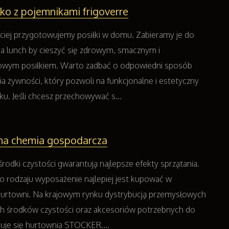
lko z pojemnikami frigoverre
ściej przygotowujemy posiłki w domu. Zabieramy je do
 na lunch by cieszyć się zdrowym, smacznym i
owym posiłkiem. Warto zadbać o odpowiedni sposób
 żywności, który pozwoli na funkcjonalne i estetyczny
ku. Jeśli chcesz przechowywać s...
lna chemia gospodarcza
rodki czystości gwarantują najlepsze efekty sprzątania.
o rodzaju wyposażenie najlepiej jest kupować w
hurtowni. Na krajowym rynku dystrybucją przemysłowych
h środków czystości oraz akcesoriów potrzebnych do
muje się hurtownia STOCKER....