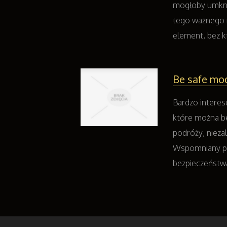
mogłoby umknąć
tego ważnego 
element, bez kt
Be safe mod
Bardzo intere
które można b
podróży, nieza
Wspomniany pr
bezpieczeństw