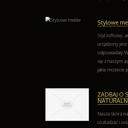
Stylowe me
Styl loftowy, a
urządzony jest
odpowiadały W
się z naszym as
jakie możecie p
ZADBAJ O 
NATURALN
Nasza skóra na
uszkadzać i os