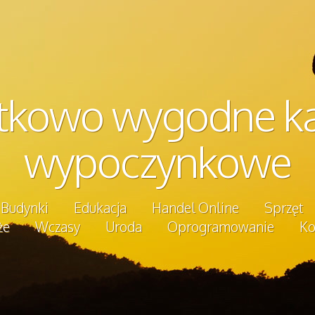
tkowo wygodne k
wypoczynkowe
Budynki
Edukacja
Handel Online
Sprzęt
że
Wczasy
Uroda
Oprogramowanie
Ko