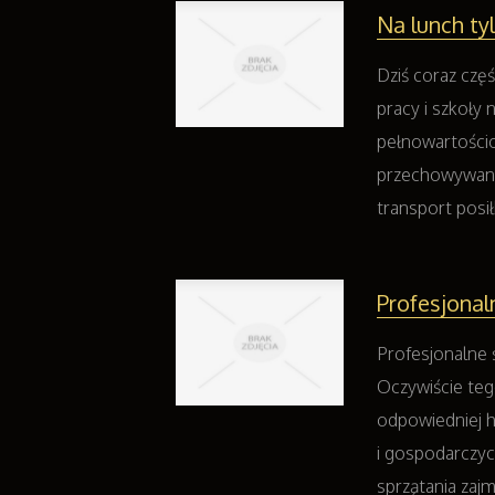
Na lunch ty
Dziś coraz czę
pracy i szkoły
pełnowartości
przechowywania
transport posił
Profesjona
Profesjonalne ś
Oczywiście teg
odpowiedniej 
i gospodarczyc
sprzątania zaj