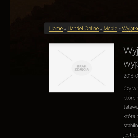
Home
»
Handel Online
»
Meble
»
Wyjątk
Wyj
wy
2016-
Czy w 
którem
telewi
która 
stabil
jest p