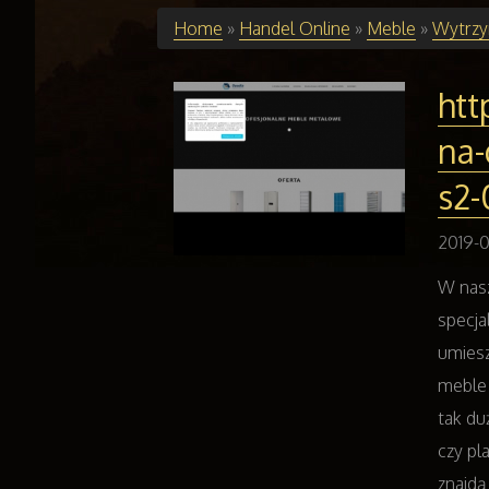
Home
»
Handel Online
»
Meble
»
Wytrzy
htt
na-
s2-
2019-0
W nasz
specja
umiesz
meble 
tak du
czy pl
znajdą