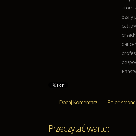
które 
Szafy 
całko
przed
pancer
profes
bezpo
Państ
Dodaj Komentarz
Poleć stronę
Przeczytać warto: