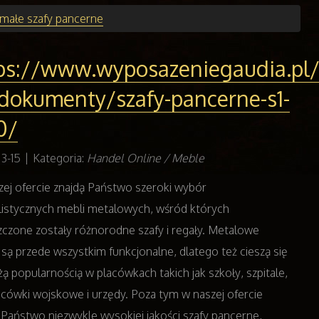
małe szafy pancerne
ps://www.wyposazeniegaudia.pl/
dokumenty/szafy-pancerne-s1-
0/
3-15
|
Kategoria:
Handel Online / Meble
ej ofercie znajdą Państwo szeroki wybór
listycznych mebli metalowych, wśród których
czone zostały różnorodne szafy i regały. Metalowe
są przede wszystkim funkcjonalne, dlatego też cieszą się
żą popularnością w placówkach takich jak szkoły, szpitale,
acówki wojskowe i urzędy. Poza tym w naszej ofercie
 Państwo niezwykle wysokiej jakości szafy pancerne,