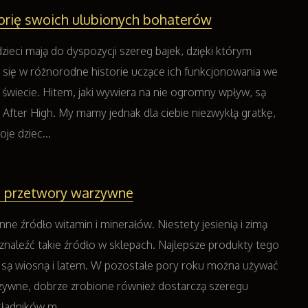
orię swoich ulubionych bohaterów
ieci mają do dyspozycji szereg bajek, dzięki którym
się w różnorodne historie uczące ich funkcjonowania we
wiecie. Hitem, jaki wywiera na nie ogromny wpływ, są
 After High. My mamy jednak dla ciebie niezwykłą gratkę,
oje dziec...
e przetwory warzywne
ne źródło witamin i minerałów. Niestety jesienią i zimą
znaleźć takie źródło w sklepach. Najlepsze produkty tego
są wiosną i latem. W pozostałe pory roku można używać
ywne, dobrze zrobione również dostarczą szeregu
ładników m...