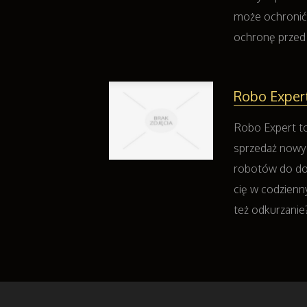
może ochronić
ochronę przed 
Robo Expert
Robo Expert to
sprzedaż nowy
robotów do do
cię w codzienny
też odkurzanie