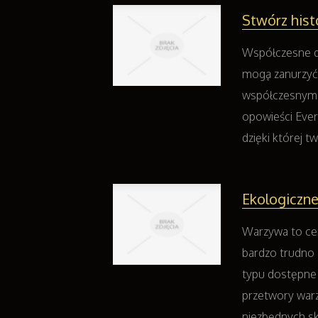
Stwórz hist
Współczesne dz
mogą zanurzyć 
współczesnym ś
opowieści Ever
dzięki której tw
Ekologiczn
Warzywa to cen
bardzo trudno 
typu dostępne 
przetwory warz
niezbędnych sk