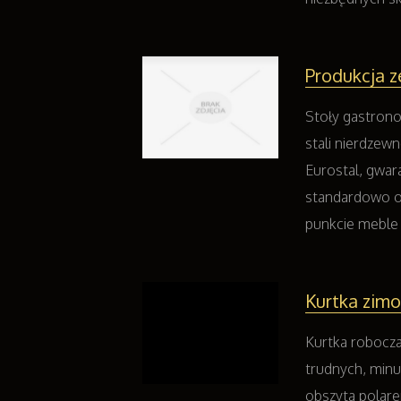
Produkcja 
Stoły gastrono
stali nierdzewn
Eurostal, gwar
standardowo o
punkcie meble z
Kurtka zimo
Kurtka robocza
trudnych, min
obszyta polare