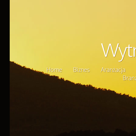
Wytr
Home
Biznes
Aranżacja
Bran