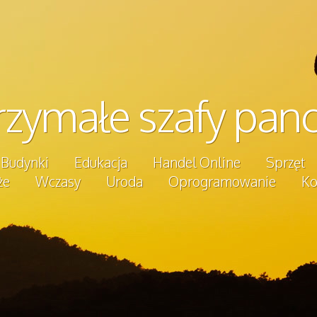
zymałe szafy pan
Budynki
Edukacja
Handel Online
Sprzęt
że
Wczasy
Uroda
Oprogramowanie
Ko