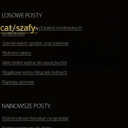
LOSOWE POSTY
cat/szafy-
Sprzedaż praktycznych baterii montowanych
podtynkowo
Szeroki wybór spódnic oraz sukienek
Wybrane lakiery
Jakie meble wybrać do naszej kuchni
Wyjątkowe wzory obrączek ślubnych
Rajstopy ażurowe
NAJNOWSZE POSTY:
Różnorodność mieszkań na sprzedaż
Komin ceramiczny do domu