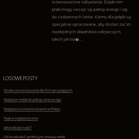
zrównoważone odżywianie. Dzięki nim
ptaki mogą cieszyć się pełnią energii i siły
do codziennych lotów. Karmy dla gołębi są
specjalnie opracowane, aby dostarczać im
niezbędnych składników odżywczych,
takich jak bia�...
LOSOWE POSTY
Skuteczne rozwiązania dla firm sprzątających
Najlepsze meble do pokoju dziecięcego
Najlepsza hurtownia dzianin w Polsce
Papa w najlepszej cenie
Jakie obcęgi kupić?
Gdzie odnaleźć perfekcjyne zestawy mebli