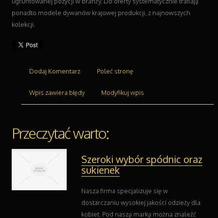
Części Samochodowe
ugruntowanej pozycji w branży. Do oferty systematycznie trafiają
Wynajem
ponadto modele dywanów krajowej produkcji, z najnowszych
Usługi Motoryzacyjne
kolekcji.
Salony, Komisy
Reklama
Agencje Reklamowe
Dodaj Komentarz
Poleć stronę
Materiały Reklamowe
Inne Agencje
Wpis zawiera błędy
Modyfikuj wpis
Ruch
Imprezy Integracyjne
Hobby
Przeczytać warto:
Zajęcia Sportowe i Rekreacyjne
Branże
Szeroki wybór spódnic oraz
Informatyczne
sukienek
Restauracje, Catering
Fotografia
Nasza firma specjalizuje się w
Adwokaci, Porady Prawne
dostarczaniu wysokiej jakości odzieży dla
Ślub i Wesele
kobiet. Pod naszą marką można znaleźć