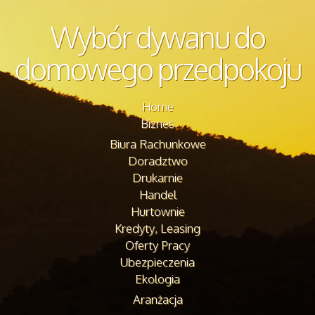
Wybór dywanu do
domowego przedpokoju
Home
Biznes
Biura Rachunkowe
Doradztwo
Drukarnie
Handel
Hurtownie
Kredyty, Leasing
Oferty Pracy
Ubezpieczenia
Ekologia
Aranżacja