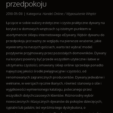
przedpokoju
Wyposażenie Wnętrz
Wyposażenie Łazienki
2018-05-08
|
Kategoria:
Handel Online / Wyposażenie Wnętrz
Odzież
Łączące w sobie walory estetyczne i czysto praktyczne dywany na
Sport
korytarz w domowych wnętrzach są istotnym punktem w
Elektronika, RTV, AGD
asortymencie sklepu internetowego eDywany. Wybór dywanu do
Art. Dla Zwierząt
przedpokoju jest ważny ze względu na pierwsze wrażenie, jakie
Ogród, Rośliny
wywieramy na naszych gościach, warto też wybrać model
Chemia
pozytywnie przyjmowany przez pozostałych domowników. Dywany
Art. Spożywcze
na korytarz powinny być przede wszystkim użyteczne i łatwe w
Materiały Eksploatacyjne
utrzymaniu czystości, omawiany sklep online sprzedaje ponadto
Inne Sklepy
najwyższej jakości środki pielęgnacyjne i czystości, od
Sprzęt
renomowanych zagranicznych producentów. Dywany jedwabne i
Maszyny
wełniane, w wersjach ręcznie tkanych, również stanowią o sile i
Narzędzia
wyjątkowości wymienionego katalogu, polecanego przez
Przemysł Metalowy
wszystkich dotychczasowych klientów. Różnorodny wybór
Transport
nowoczesnych i klasycznych dywanów do pokojów dziecięcych,
Transport
sypialni lub jadalni, też wyróżnia tego dystrybutora, o