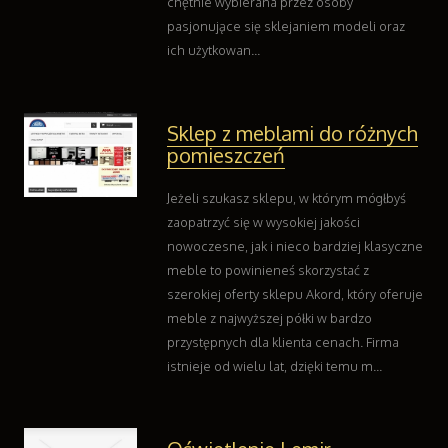
chętnie wybierana przez osoby
Kontakt
pasjonujące się sklejaniem modeli oraz
ich użytkowan...
Sklep z meblami do różnych
pomieszczeń
Jeżeli szukasz sklepu, w którym mógłbyś
zaopatrzyć się w wysokiej jakości
nowoczesne, jak i nieco bardziej klasyczne
meble to powinieneś skorzystać z
szerokiej oferty sklepu Akord, który oferuje
meble z najwyższej półki w bardzo
przystępnych dla klienta cenach. Firma
istnieje od wielu lat, dzięki temu m...