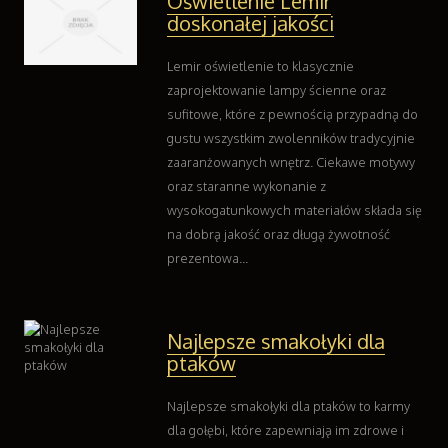
Oświetlenie Lemir
doskonałej jakości
Lemir oświetlenie to klasycznie
zaprojektowanie lampy ścienne oraz
sufitowe, które z pewnością przypadną do
gustu wszystkim zwolenników tradycyjnie
zaaranżowanych wnętrz. Ciekawe motywy
oraz staranne wykonanie z
wysokogatunkowych materiałów składa się
na dobrą jakość oraz długą żywotność
prezentowa...
Najlepsze smakołyki dla
ptaków
Najlepsze smakołyki dla ptaków to karmy
dla gołębi, które zapewniają im zdrowe i