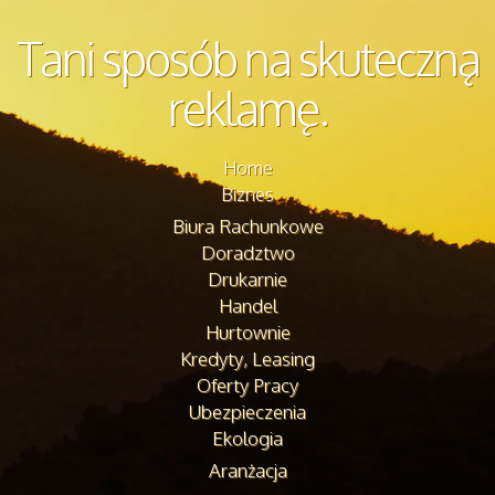
Tani sposób na skuteczną
reklamę.
Home
Biznes
Biura Rachunkowe
Doradztwo
Drukarnie
Handel
Hurtownie
Kredyty, Leasing
Oferty Pracy
Ubezpieczenia
Ekologia
Aranżacja