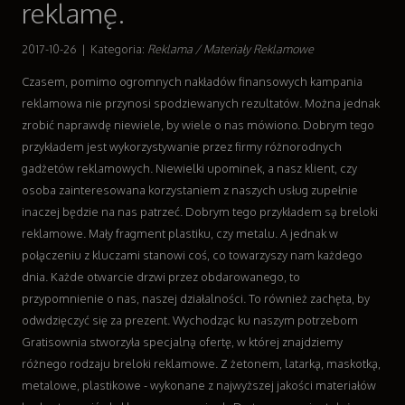
reklamę.
Wyposażenie Wnętrz
Wyposażenie Łazienki
2017-10-26
|
Kategoria:
Reklama / Materiały Reklamowe
Odzież
Czasem, pomimo ogromnych nakładów finansowych kampania
Sport
reklamowa nie przynosi spodziewanych rezultatów. Można jednak
Elektronika, RTV, AGD
zrobić naprawdę niewiele, by wiele o nas mówiono. Dobrym tego
Art. Dla Zwierząt
przykładem jest wykorzystywanie przez firmy różnorodnych
Ogród, Rośliny
gadżetów reklamowych. Niewielki upominek, a nasz klient, czy
Chemia
osoba zainteresowana korzystaniem z naszych usług zupełnie
Art. Spożywcze
inaczej będzie na nas patrzeć. Dobrym tego przykładem są breloki
Materiały Eksploatacyjne
reklamowe. Mały fragment plastiku, czy metalu. A jednak w
Inne Sklepy
połączeniu z kluczami stanowi coś, co towarzyszy nam każdego
Sprzęt
dnia. Każde otwarcie drzwi przez obdarowanego, to
Maszyny
przypomnienie o nas, naszej działalności. To również zachęta, by
Narzędzia
odwdzięczyć się za prezent. Wychodząc ku naszym potrzebom
Przemysł Metalowy
Gratisownia stworzyła specjalną ofertę, w której znajdziemy
Transport
różnego rodzaju breloki reklamowe. Z żetonem, latarką, maskotką,
Transport
metalowe, plastikowe - wykonane z najwyższej jakości materiałów