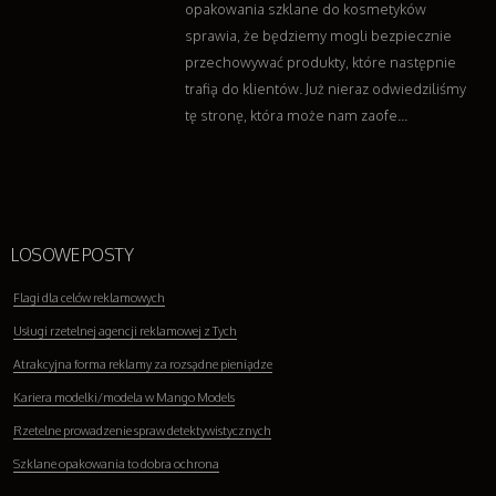
opakowania szklane do kosmetyków
sprawia, że będziemy mogli bezpiecznie
przechowywać produkty, które następnie
trafią do klientów. Już nieraz odwiedziliśmy
tę stronę, która może nam zaofe...
LOSOWE POSTY
Flagi dla celów reklamowych
Usługi rzetelnej agencji reklamowej z Tych
Atrakcyjna forma reklamy za rozsądne pieniądze
Kariera modelki/modela w Mango Models
Rzetelne prowadzenie spraw detektywistycznych
Szklane opakowania to dobra ochrona