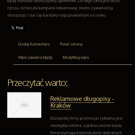
Części Samochodowe
będą stanowić ekskluzywny upominek. Do tego cena jest dużo
Wynajem
niższa, niż koszta kampanii reklamowej. Warto z pewnością
Usługi Motoryzacyjne
skorzystać i stać się bardziej rozpoznawalnym na rynku.
Salony, Komisy
Reklama
Agencje Reklamowe
Dodaj Komentarz
Poleć stronę
Materiały Reklamowe
Inne Agencje
Wpis zawiera błędy
Modyfikuj wpis
Ruch
Imprezy Integracyjne
Hobby
Przeczytać warto:
Zajęcia Sportowe i Rekreacyjne
Branże
Reklamowe długopisy -
Informatyczne
Kraków
Restauracje, Catering
Fotografia
Dla każdej firmy promocja i reklama jest
Adwokaci, Porady Prawne
niezwykle istotna, a jednocześnie każda
Ślub i Wesele
firma wymaga indywidualnie dobranych