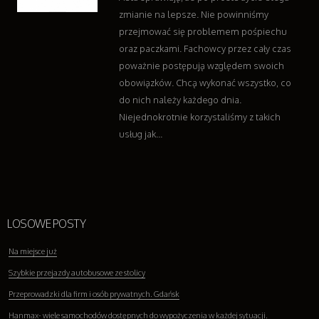
zmianie na lepsze. Nie powinniśmy
przejmować się problemem pośpiechu
oraz paczkami. Fachowcy przez cały czas
poważnie postępują względem swoich
obowiązków. Chcą wykonać wszystko, co
do nich należy każdego dnia.
Niejednokrotnie korzystaliśmy z takich
usług jak...
LOSOWE POSTY
Na miejsce już
Szybkie przejazdy autobusowe ze stolicy
Przeprowadzki dla firm i osób prywatnych. Gdańsk
Hanmax- wiele samochodów dostępnych do wypożyczenia w każdej sytuacji.