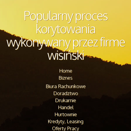
Popularny proces
korytowania
wykonywany przez firme
wisiński
Home
Biznes
Biura Rachunkowe
Doradztwo
Drukarnie
Handel
Hurtownie
Kredyty, Leasing
Oferty Pracy