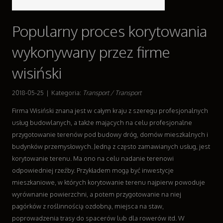
Handel Online
Biżuteria
Popularny proces korytowania
Dla Dzieci
Meble
wykonywany przez firme
Wyposażenie Wnętrz
Wyposażenie Łazienki
wisiński
Odzież
Sport
2018-05-25
|
Kategoria:
Transport / Transport
Elektronika, RTV, AGD
Firma Wisiński znana jest w całym kraju z szeregu profesjonalnych
Art. Dla Zwierząt
usług budowlanych, a także mających na celu profesjonalne
Ogród, Rośliny
przygotowanie terenów pod budowy dróg, domów mieszkalnych i
Chemia
budynków przemysłowych. Jedną z często zamawianych usług, jest
Art. Spożywcze
korytowanie terenu. Ma ono na celu nadanie terenowi
Materiały Eksploatacyjne
odpowiedniej rzeźby. Przykładem mogą być inwestycje
Inne Sklepy
mieszkaniowe, w których korytowanie terenu najpierw powoduje
Sprzęt
wyrównanie powierzchni, a potem przygotowanie na niej
Maszyny
pagórków z roślinnością ozdobną, miejsca na staw,
Narzędzia
poprowadzenia trasy do spacerów lub dla rowerów itd. W