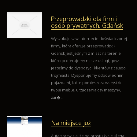
Przeprowadzki dla firm i
osób prywatnych. Gdańsk
Wyszukujesz w internecie doświadczonej
firmy, która oferuje przeprowadzki?
Gdańsk jest jednym z miast na terenie
którego oferujemy nasze usługi, gdyż
jesteśmy do dyspozycji klientów z całego
trójmiasta. Dysponujemy odpowiednimi
pojazdami, które pomieszczą wszystkie
twoje meble, urządzenia czy maszyny,
zar�...
Na miejsce już
Auta sprawiają, że po prostu życie ulega