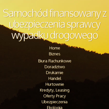
Samochód finansowany z
ubezpieczenia sprawcy
wypadku drogowego
Home
Biznes
Biura Rachunkowe
Doradztwo
Drukarnie
Handel
Hurtownie
Kredyty, Leasing
Oferty Pracy
Ubezpieczenia
Ekologia