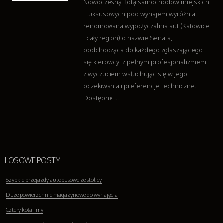
Nowoczesną flotą samochodów miejskich
i luksusowych pod wynajem wyróżnia
renomowana wypożyczalnia aut (Katowice
i cały region) o nazwie Senala,
podchodząca do każdego zgłaszającego
się kierowcy, z pełnym profesjonalizmem,
z wyczuciem wsłuchując się w jego
oczekiwania i preferencje techniczne.
Dostępne ...
LOSOWE POSTY
Szybkie przejazdy autobusowe ze stolicy
Duże powierzchnie magazynowe do wynajęcia
Cztery koła i my