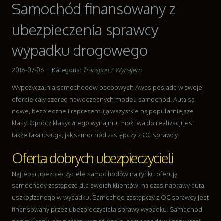
Samochód finansowany z
Dla Dzieci
Meble
ubezpieczenia sprawcy
Wyposażenie Wnętrz
Wyposażenie Łazienki
wypadku drogowego
Odzież
Sport
2016-07-06
|
Kategoria:
Transport / Wynajem
Elektronika, RTV, AGD
Wypożyczalnia samochodów osobowych Awos posiada w swojej
Art. Dla Zwierząt
ofercie cały szereg nowoczesnych modeli samochód. Auta są
Ogród, Rośliny
nowe, bezpieczne i reprezentują wszystkie najpopularniejsze
Chemia
klasy. Oprócz klasycznego wynajmu, możliwa do realizacji jest
Art. Spożywcze
także taka usługa, jak samochód zastępczy z OC sprawcy.
Materiały Eksploatacyjne
Inne Sklepy
Oferta dobrych ubezpieczycieli
Sprzęt
Najlepsi ubezpieczyciele samochodów na rynku oferują
Maszyny
samochody zastępcze dla swoich klientów, na czas naprawy auta,
Narzędzia
uszkodzonego w wypadku. Samochód zastępczy z OC sprawcy jest
Przemysł Metalowy
finansowany przez ubezpieczyciela sprawy wypadku. Samochód
Transport