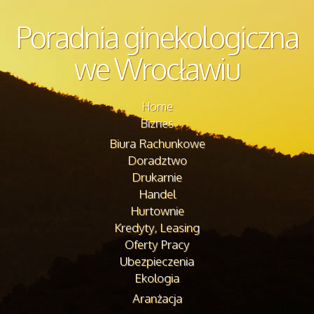
Poradnia ginekologiczna
we Wrocławiu
Home
Biznes
Biura Rachunkowe
Doradztwo
Drukarnie
Handel
Hurtownie
Kredyty, Leasing
Oferty Pracy
Ubezpieczenia
Ekologia
Aranżacja