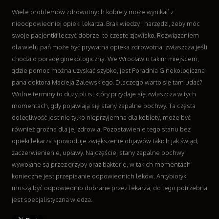
Wyposażenie Wnętrz
Wiele problemów zdrowotnych kobiety może wynikać z
Wyposażenie Łazienki
nieodpowiedniej opieki lekarza. Brak wiedzy i narzędzi, żeby móc
Odzież
swoje pacjentki leczyć dobrze, to częste zjawisko. Rozwiązaniem
Sport
dla wielu pań może być prywatna opieka zdrowotna, zwłaszcza jeśli
Elektronika, RTV, AGD
chodzi o poradę ginekologiczną. We Wrocławiu takim miejscem,
Art. Dla Zwierząt
gdzie pomoc można uzyskać szybko, jest Poradnia Ginekologiczna
Ogród, Rośliny
pana doktora Macieja Zalewskiego. Dlaczego warto się tam udać?
Chemia
Wolne terminy to duży plus, który przydaje się zwłaszcza w tych
Art. Spożywcze
momentach, gdy pojawiają się stany zapalne pochwy. Ta częsta
Materiały Eksploatacyjne
dolegliwość jest nie tylko nieprzyjemna dla kobiety, może być
Inne Sklepy
również groźna dla jej zdrowia. Pozostawienie tego stanu bez
Sprzęt
opieki lekarza spowoduje zwiększenie objawów takich jak świąd,
zaczerwienienie, upławy. Najczęściej stany zapalne pochwy
Maszyny
wywołane są przez grzyby oraz bakterie, w takich momentach
Narzędzia
konieczne jest przepisanie odpowiednich leków. Antybiotyki
Przemysł Metalowy
muszą być odpowiednio dobrane przez lekarza, do tego potrzebna
Transport
jest specjalistyczna wiedza.
Transport