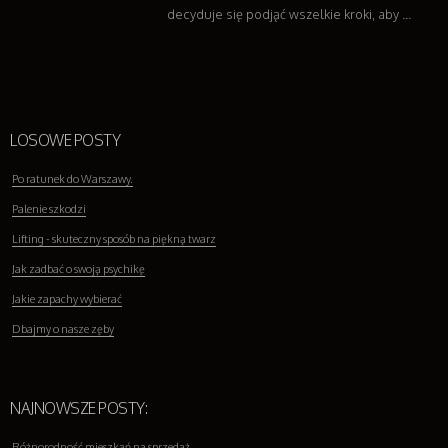
decyduje się podjąć wszelkie kroki, aby ...
LOSOWE POSTY
Po ratunek do Warszawy.
Palenie szkodzi
Lifting - skuteczny sposób na piękną twarz
Jak zadbać o swoją psychikę
Jakie zapachy wybierać
Dbajmy o nasze zęby
NAJNOWSZE POSTY:
Różnorodność mieszkań na sprzedaż