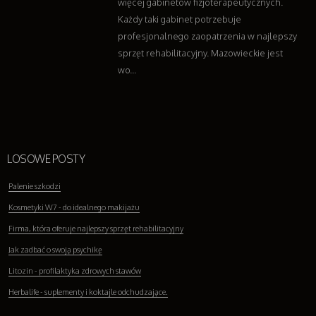
więcej gabinetów fizjoterapeutycznych.
Każdy taki gabinet potrzebuje
profesjonalnego zaopatrzenia w najlepszy
sprzęt rehabilitacyjny. Mazowieckie jest
wo...
LOSOWE POSTY
Palenie szkodzi
Kosmetyki W7 - do idealnego makijażu
Firma, która oferuje najlepszy sprzęt rehabilitacyjny
Jak zadbać o swoją psychikę
Litozin - profilaktyka zdrowych stawów
Herbalife - suplementy i koktajle odchudzające.