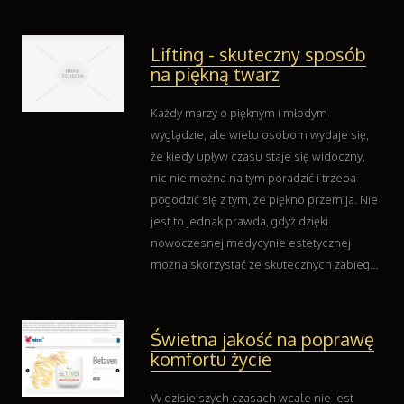
Oprogramowanie
Kontakt
Lifting - skuteczny sposób
na piękną twarz
Każdy marzy o pięknym i młodym
wyglądzie, ale wielu osobom wydaje się,
że kiedy upływ czasu staje się widoczny,
nic nie można na tym poradzić i trzeba
pogodzić się z tym, że piękno przemija. Nie
jest to jednak prawda, gdyż dzięki
nowoczesnej medycynie estetycznej
można skorzystać ze skutecznych zabieg...
Świetna jakość na poprawę
komfortu życie
W dzisiejszych czasach wcale nie jest