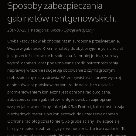
Sposoby zabezpieczania
Dla Dzieci
Meble
gabinetów rentgenowskich.
Wyposażenie Wnętrz
Wyposażenie Łazienki
2017-07-25
|
Kategoria:
Uroda / Sprzęt Medyczny
Odzież
Chyba każdy człowiek chociaż raz miał robione prześwietlenie.
Sport
Wizyta w gabinecie RTG nie należy do zbyt przyjemnych, chociaż
Elektronika, RTV, AGD
jest przecież całkowicie bezpieczna. Niemniej jednak, surowy
Art. Dla Zwierząt
wystrój gabinetu oraz podejmowane środki ostrożności robią
Ogród, Rośliny
naprawdę wrażenie i sugerują obcowanie z czymś groźnym,
Chemia
niebezpiecznym dla zdrowia. W rzeczywistości, surowy wystrój
Art. Spożywcze
gabinetów jest podyktowany tym, że do wszelkich działań z
Materiały Eksploatacyjne
promieniowaniem konieczna jest ochrona radiologiczna.
Inne Sklepy
Zabezpieczaniem gabinetów rentgenowskich zajmują się
Sprzęt
wyspecjalizowane firmy, takie jak X Ray Protect, które dostarczają
Maszyny
niezbędnych materiałów koniecznych do urządzenia gabinetu.
Narzędzia
Ochrona radiologiczna to nie tylko grube ściany i świecące się
Przemysł Metalowy
lampy z napisem zabraniającym wchodzenia, bo trwa badanie. To
Transport
także grube blachy z ołowiu, którymi wykłada się ściany gabinetów,