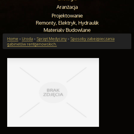
Aranżacja
Projektowanie
Remonty, Elektryk, Hydraulik
Materiały Budowlane
Budynki
Home
»
Uroda
»
Sprzęt Medyczny
»
Sposoby zabezpieczania
gabinetów rentgenowskich.
Drzwi i Okna
Klimatyzacja i Wentylacja
Nieruchomości, Działki
Domy, Mieszkania
Edukacja
Placówki Edukacyjne
Kursy Językowe
Konferencje, Sale Szkoleniowe
Kursy i Szkolenia
Tłumaczenia
Handel Online
Biżuteria