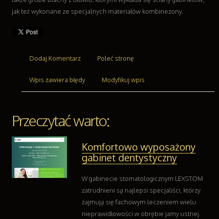
Transport
jak też wykonane ze specjalnych materiałów kombinezony.
Części Samochodowe
Wynajem
Usługi Motoryzacyjne
Salony, Komisy
Dodaj Komentarz
Poleć stronę
Reklama
Wpis zawiera błędy
Modyfikuj wpis
Agencje Reklamowe
Materiały Reklamowe
Inne Agencje
Przeczytać warto:
Ruch
Imprezy Integracyjne
Komfortowo wyposażony
Hobby
gabinet dentystyczny
Zajęcia Sportowe i Rekreacyjne
Branże
W gabinecie stomatologicznym LEXSTOM
Informatyczne
zatrudnieni są najlepsi specjaliści, którzy
Restauracje, Catering
zajmują się fachowym leczeniem wielu
Fotografia
nieprawidłowości w obrębie jamy ustnej.