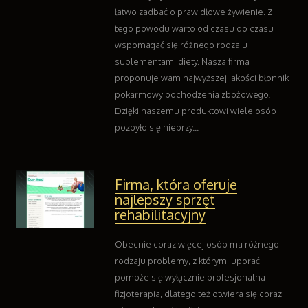
łatwo zadbać o prawidłowe żywienie. Z
tego powodu warto od czasu do czasu
wspomagać się różnego rodzaju
suplementami diety. Nasza firma
proponuje wam najwyższej jakości błonnik
pokarmowy pochodzenia zbożowego.
Dzięki naszemu produktowi wiele osób
pozbyło się nieprzy...
Firma, która oferuje
najlepszy sprzęt
rehabilitacyjny
Obecnie coraz więcej osób ma różnego
rodzaju problemy, z którymi uporać
pomoże się wyłącznie profesjonalna
fizjoterapia, dlatego też otwiera się coraz