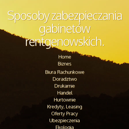
Sposoby zabezpieczania
gabinetów
rentgenowskich.
Home
Biznes
Biura Rachunkowe
Doradztwo
Drukarnie
Handel
Hurtownie
Kredyty, Leasing
Oferty Pracy
Ubezpieczenia
Ekologia