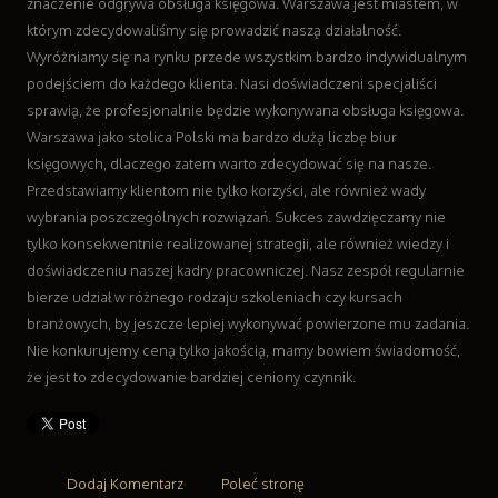
znaczenie odgrywa obsługa księgowa. Warszawa jest miastem, w
Odzież
którym zdecydowaliśmy się prowadzić naszą działalność.
Sport
Wyróżniamy się na rynku przede wszystkim bardzo indywidualnym
Elektronika, RTV, AGD
podejściem do każdego klienta. Nasi doświadczeni specjaliści
Art. Dla Zwierząt
sprawią, że profesjonalnie będzie wykonywana obsługa księgowa.
Ogród, Rośliny
Warszawa jako stolica Polski ma bardzo dużą liczbę biur
Chemia
księgowych, dlaczego zatem warto zdecydować się na nasze.
Art. Spożywcze
Przedstawiamy klientom nie tylko korzyści, ale również wady
Materiały Eksploatacyjne
wybrania poszczególnych rozwiązań. Sukces zawdzięczamy nie
Inne Sklepy
tylko konsekwentnie realizowanej strategii, ale również wiedzy i
Sprzęt
doświadczeniu naszej kadry pracowniczej. Nasz zespół regularnie
bierze udział w różnego rodzaju szkoleniach czy kursach
Maszyny
branżowych, by jeszcze lepiej wykonywać powierzone mu zadania.
Narzędzia
Nie konkurujemy ceną tylko jakością, mamy bowiem świadomość,
Przemysł Metalowy
że jest to zdecydowanie bardziej ceniony czynnik.
Transport
Transport
Części Samochodowe
Wynajem
Dodaj Komentarz
Poleć stronę