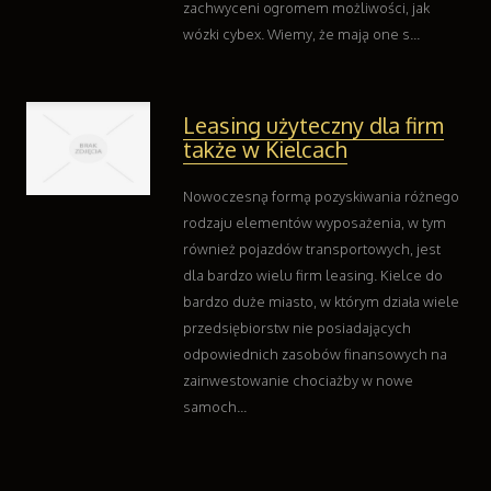
zachwyceni ogromem możliwości, jak
wózki cybex. Wiemy, że mają one s...
Leasing użyteczny dla firm
także w Kielcach
Nowoczesną formą pozyskiwania różnego
rodzaju elementów wyposażenia, w tym
również pojazdów transportowych, jest
dla bardzo wielu firm leasing. Kielce do
bardzo duże miasto, w którym działa wiele
przedsiębiorstw nie posiadających
odpowiednich zasobów finansowych na
zainwestowanie chociażby w nowe
samoch...