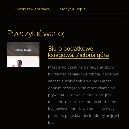
Usługi Motoryzacyjne
Salony, Komisy
Wpis zawiera błędy
Modyfikuj wpis
Reklama
Agencje Reklamowe
Przeczytać warto:
Materiały Reklamowe
Inne Agencje
Ruch
Biuro podatkowe -
księgowa. Zielona góra
Imprezy Integracyjne
Hobby
Masz mało czasu na biznes, siedzisz w
Zajęcia Sportowe i Rekreacyjne
biurze nad papierkową robotą i chciałbyś
Branże
wreszcie zrobić sobie wolne? Bardzo
Informatyczne
dobrym rozwiązaniem może okazać się
Restauracje, Catering
prywatna księgowa. Zielona góra jest
Fotografia
miastem, na terenie którego oferujemy
Adwokaci, Porady Prawne
księgowość, doradztwo podatkowe czy
Ślub i Wesele
pomoc w pozyskiwaniu funduszy unijnych.
Weterynaryjne, Hodowla Zwierząt
Je...
Sprzątanie, Porządkowanie