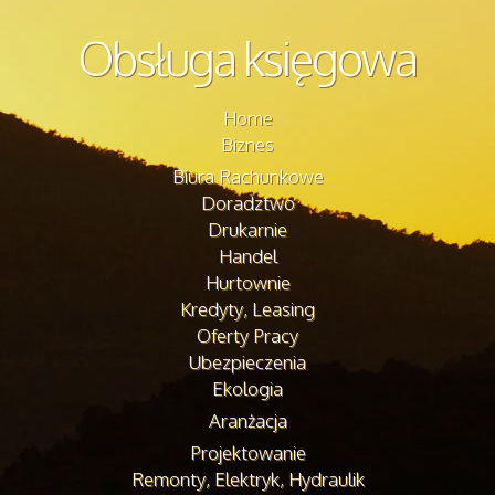
Obsługa księgowa
Home
Biznes
Biura Rachunkowe
Doradztwo
Drukarnie
Handel
Hurtownie
Kredyty, Leasing
Oferty Pracy
Ubezpieczenia
Ekologia
Aranżacja
Projektowanie
Remonty, Elektryk, Hydraulik