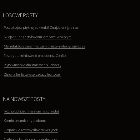
LOSOWE POSTY
Poszukujesz pięknej sukienki? Znajdziesz ją u nas.
Sklep online ze stylowymi lampami wiszącymi
Manufaktura ceramiki. Ceny biletów mile cię zaskoczą
Fasady aluminiowe od producenta Conflo
Płyty winylowe dla starszych słuchaczy
Zielona herbata w sprzedaży hurtowej
NAJNOWSZE POSTY:
Różnorodność mieszkań na sprzedaż
Komin ceramiczny do domu
Eleganckie zestawy dla dziewczynek
Najlepsza hulajnoga dla maluchów