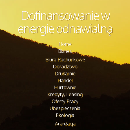
Dofinansowanie w
energie odnawialną
Home
Biznes
Biura Rachunkowe
Doradztwo
Drukarnie
Handel
Hurtownie
Kredyty, Leasing
Oferty Pracy
Ubezpieczenia
Ekologia
Aranżacja