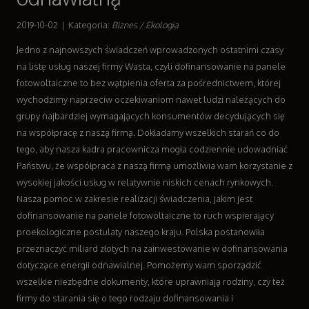
Wyposażenie Wnętrz
2019-10-02
|
Kategoria:
Biznes / Ekologia
Wyposażenie Łazienki
Odzież
Jedno z najnowszych świadczeń wprowadzonych ostatnimi czasy
Sport
na listę usług naszej firmy Wasta, czyli dofinansowanie na panele
Elektronika, RTV, AGD
fotowoltaiczne to bez wątpienia oferta za pośrednictwem, której
Art. Dla Zwierząt
wychodzimy naprzeciw oczekiwaniom nawet ludzi należących do
Ogród, Rośliny
grupy najbardziej wymagających konsumentów decydujących się
Chemia
na współpracę z naszą firmą. Dokładamy wszelkich starań co do
Art. Spożywcze
tego, aby nasza kadra pracownicza mogła codziennie udowadniać
Materiały Eksploatacyjne
Państwu, że współpraca z naszą firmą umożliwia wam korzystanie z
Inne Sklepy
wysokiej jakości usług w relatywnie niskich cenach rynkowych.
Sprzęt
Nasza pomoc w zakresie realizacji świadczenia, jakim jest
dofinansowanie na panele fotowoltaiczne to ruch wspierający
Maszyny
proekologiczne postulaty naszego kraju. Polska postanowiła
Narzędzia
przeznaczyć miliard złotych na zainwestowanie w dofinansowania
Przemysł Metalowy
dotyczące energii odnawialnej. Pomożemy wam sporządzić
Transport
wszelkie niezbędne dokumenty, które uprawniają rodziny, czy też
Transport
firmy do starania się o tego rodzaju dofinansowania i