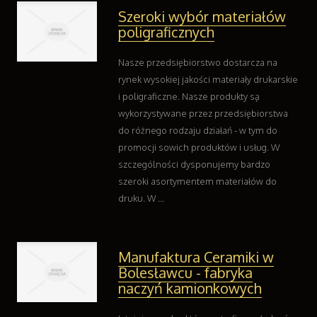
Kontakt
Szeroki wybór materiałów
poligraficznych
Nasze przedsiębiorstwo dostarcza na
rynek wysokiej jakości materiały drukarskie
i poligraficzne. Nasze produkty są
wykorzystywane przez przedsiębiorstwa
do różnego rodzaju działań - w tym do
promocji sowich produktów i usług. W
szczególności dysponujemy bardzo
szeroki asortymentem materiałów do
druku. W ...
Manufaktura Ceramiki w
Bolesławcu - fabryka
naczyń kamionkowych