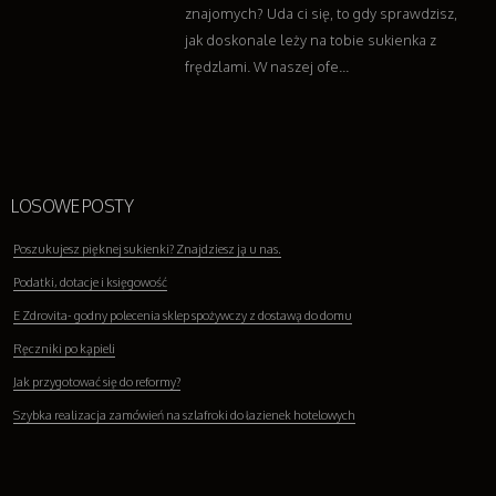
znajomych? Uda ci się, to gdy sprawdzisz,
jak doskonale leży na tobie sukienka z
frędzlami. W naszej ofe...
LOSOWE POSTY
Poszukujesz pięknej sukienki? Znajdziesz ją u nas.
Podatki, dotacje i księgowość
E Zdrovita- godny polecenia sklep spożywczy z dostawą do domu
Ręczniki po kąpieli
Jak przygotować się do reformy?
Szybka realizacja zamówień na szlafroki do łazienek hotelowych