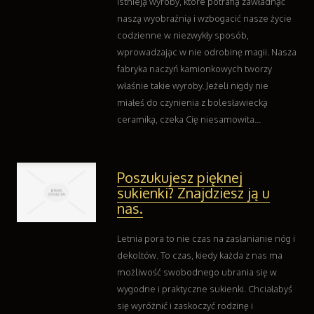
Istnieją wyroby, które potrafią zawładnąć
naszą wyobraźnią i wzbogacić nasze życie
codzienne w niezwykły sposób,
wprowadzając w nie odrobinę magii. Nasza
fabryka naczyń kamionkowych tworzy
właśnie takie wyroby. Jeżeli nigdy nie
miałeś do czynienia z bolesławiecką
ceramiką, czeka Cię niesamowita...
Poszukujesz pięknej
sukienki? Znajdziesz ją u
nas.
Letnia pora to nie czas na zasłanianie nóg i
dekoltów. To czas, kiedy każda z nas ma
możliwość swobodnego ubrania się w
wygodne i praktyczne sukienki. Chciałabyś
się wyróżnić i zaskoczyć rodzinę i