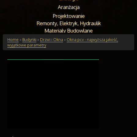
Aranżacja
Projektowanie
Remonty, Elektryk, Hydraulik
Materiały Budowlane
Budynki
Home
»
Budynki
»
Drzwi i Okna
»
Okna pcv - najwyższa jakość,
wyjątkowe parametry
Drzwi i Okna
Klimatyzacja i Wentylacja
Nieruchomości, Działki
Domy, Mieszkania
Edukacja
Placówki Edukacyjne
Kursy Językowe
Konferencje, Sale Szkoleniowe
Kursy i Szkolenia
Tłumaczenia
Handel Online
Biżuteria