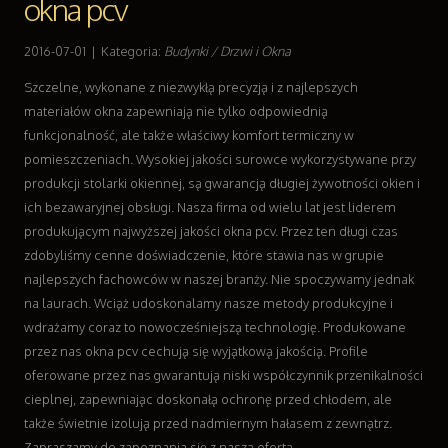
okna pcv
Dla Dzieci
Meble
2016-07-01
|
Kategoria:
Budynki / Drzwi i Okna
Wyposażenie Wnętrz
Szczelne, wykonane z niezwykłą precyzją i z najlepszych
Wyposażenie Łazienki
materiałów okna zapewniają nie tylko odpowiednią
Odzież
funkcjonalność, ale także właściwy komfort termiczny w
Sport
pomieszczeniach. Wysokiej jakości surowce wykorzystywane przy
Elektronika, RTV, AGD
produkcji stolarki okiennej, są gwarancją długiej żywotności okien i
Art. Dla Zwierząt
ich bezawaryjnej obsługi. Nasza firma od wielu lat jest liderem
Ogród, Rośliny
produkującym najwyższej jakości okna pcv. Przez ten długi czas
Chemia
zdobyliśmy cenne doświadczenie, które stawia nas w grupie
Art. Spożywcze
najlepszych fachowców w naszej branży. Nie spoczywamy jednak
Materiały Eksploatacyjne
na laurach. Wciąż udoskonalamy nasze metody produkcyjne i
Inne Sklepy
wdrażamy coraz to nowocześniejszą technologię. Produkowane
Sprzęt
przez nas okna pcv cechują się wyjątkową jakością. Profile
Maszyny
oferowane przez nas gwarantują niski współczynnik przenikalności
Narzędzia
cieplnej, zapewniając doskonałą ochronę przed chłodem, ale
Przemysł Metalowy
także świetnie izolują przed nadmiernym hałasem z zewnątrz.
Transport
Zapraszamy do zapoznania się z naszą ofertą.