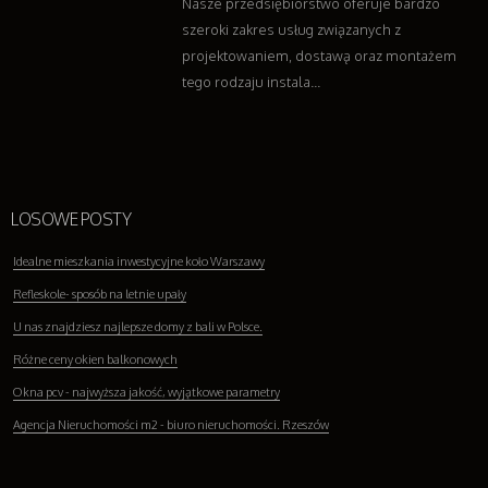
Nasze przedsiębiorstwo oferuje bardzo
szeroki zakres usług związanych z
projektowaniem, dostawą oraz montażem
tego rodzaju instala...
LOSOWE POSTY
Idealne mieszkania inwestycyjne koło Warszawy
Refleskole- sposób na letnie upały
U nas znajdziesz najlepsze domy z bali w Polsce.
Różne ceny okien balkonowych
Okna pcv - najwyższa jakość, wyjątkowe parametry
Agencja Nieruchomości m2 - biuro nieruchomości. Rzeszów