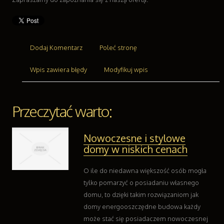
Transport
Części Samochodowe
Wynajem
Usługi Motoryzacyjne
Dodaj Komentarz
Poleć stronę
Salony, Komisy
Wpis zawiera błędy
Modyfikuj wpis
Reklama
Agencje Reklamowe
Materiały Reklamowe
Przeczytać warto:
Inne Agencje
Ruch
Nowoczesne i stylowe
Imprezy Integracyjne
domy w niskich cenach
Hobby
Zajęcia Sportowe i Rekreacyjne
O ile do niedawna większość osób mogła
Branże
tylko pomarzyć o posiadaniu własnego
Informatyczne
domu, to dzięki takim rozwiązaniom jak
Restauracje, Catering
domy energooszczędne budowa każdy
Fotografia
może stać się posiadaczem nowoczesnej