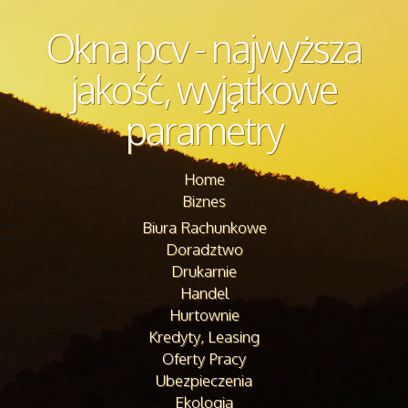
Okna pcv - najwyższa
jakość, wyjątkowe
parametry
Home
Biznes
Biura Rachunkowe
Doradztwo
Drukarnie
Handel
Hurtownie
Kredyty, Leasing
Oferty Pracy
Ubezpieczenia
Ekologia