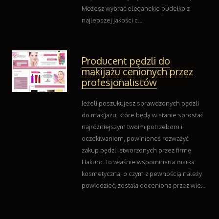
Możesz wybrać eleganckie pudełko z
najlepszej jakości c...
Producent pędzli do
makijażu cenionych przez
profesjonalistów
Jeżeli poszukujesz sprawdzonych pędzli
do makijażu, które będą w stanie sprostać
najróżniejszym twoim potrzebom i
oczekiwaniom, powinieneś rozważyć
zakup pędzli stworzonych przez firmę
Hakuro. To właśnie wspomniana marka
kosmetyczna, o czym z pewnością należy
powiedzieć, została doceniona przez wie...