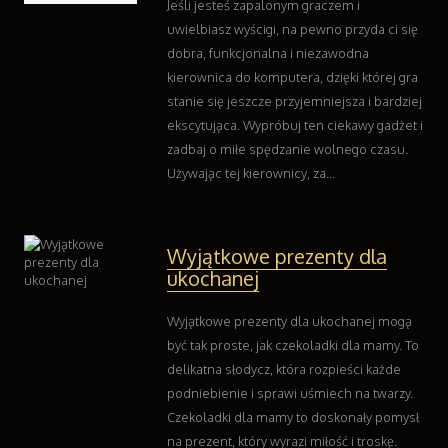
Jeśli jesteś zapalonym graczem i
Kontakt
uwielbiasz wyścigi, na pewno przyda ci się
dobra, funkcjonalna i niezawodna
kierownica do komputera, dzięki której gra
stanie się jeszcze przyjemniejsza i bardziej
ekscytująca. Wypróbuj ten ciekawy gadżet i
zadbaj o miłe spędzanie wolnego czasu.
Używając tej kierownicy, za...
Wyjątkowe prezenty dla
ukochanej
Wyjątkowe prezenty dla ukochanej mogą
być tak proste, jak czekoladki dla mamy. To
delikatna słodycz, która rozpieści każde
podniebienie i sprawi uśmiech na twarzy.
Czekoladki dla mamy to doskonały pomysł
na prezent, który wyrazi miłość i troskę.