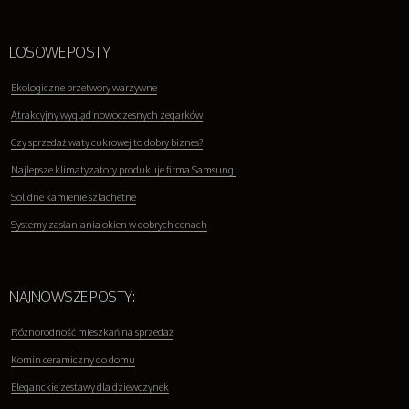
LOSOWE POSTY
Ekologiczne przetwory warzywne
Atrakcyjny wygląd nowoczesnych zegarków
Czy sprzedaż waty cukrowej to dobry biznes?
Najlepsze klimatyzatory produkuje firma Samsung.
Solidne kamienie szlachetne
Systemy zasłaniania okien w dobrych cenach
NAJNOWSZE POSTY:
Różnorodność mieszkań na sprzedaż
Komin ceramiczny do domu
Eleganckie zestawy dla dziewczynek