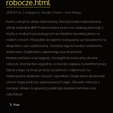
robocze.html
Wyposażenie Wnętrz
Wyposażenie Łazienki
2019-07-16
|
Kategoria:
Handel Online / Inne Sklepy
Odzież
Kams.com.pl to sklep internetowy, który posiada rozbudowaną
Sport
ofertę artykułów BHP. Proponowane przez nas artykuły powstały z
Elektronika, RTV, AGD
myślą o osobach poszukujących produktów wysokiej jakości w
Art. Dla Zwierząt
niskich cenach. Wszystkie dostępne rozwiązania są nastawione na
Ogród, Rośliny
długoletni czas użytkowania. Zawdzięczają to bardzo solidnemu
Chemia
wykonaniu. Dzięki temu zapewniają wysoki poziom
Art. Spożywcze
bezpieczeństwa oraz wygody. Szczególnie polecamy obuwie
Materiały Eksploatacyjne
robocze. Jest bardzo wygodne, co bardzo wpływa na komfort pracy.
Inne Sklepy
Oprócz tego cechuje je duża szczelność i odporność na
Sprzęt
niekorzystne działanie różnych czynników. Dzięki temu doskonale
Maszyny
chroni stopę podczas wykonywanych zajęć. Obuwie robocze z
Narzędzia
naszego sklepu to gwarancja pełnego bezpieczeństwa oraz
Przemysł Metalowy
satysfakcji!
Transport
Transport