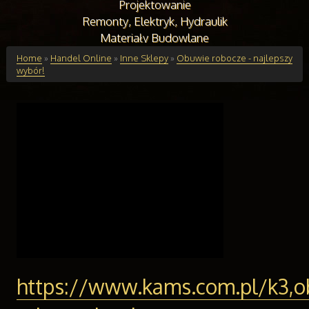
Projektowanie
Remonty, Elektryk, Hydraulik
Materiały Budowlane
Budynki
Home
»
Handel Online
»
Inne Sklepy
»
Obuwie robocze - najlepszy
wybór!
Drzwi i Okna
Klimatyzacja i Wentylacja
Nieruchomości, Działki
Domy, Mieszkania
Edukacja
Placówki Edukacyjne
Kursy Językowe
Konferencje, Sale Szkoleniowe
Kursy i Szkolenia
Tłumaczenia
Handel Online
Biżuteria
https://www.kams.com.pl/k3,o
Dla Dzieci
Meble