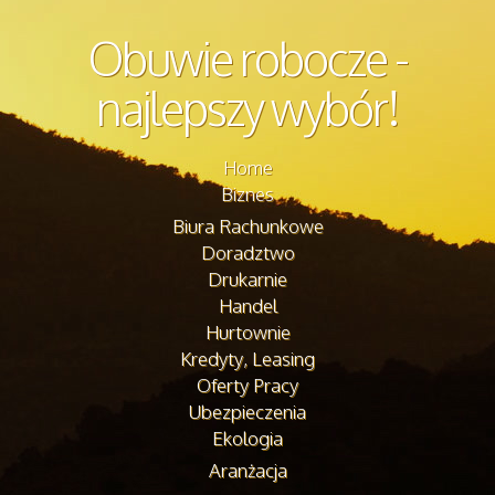
Obuwie robocze -
najlepszy wybór!
Home
Biznes
Biura Rachunkowe
Doradztwo
Drukarnie
Handel
Hurtownie
Kredyty, Leasing
Oferty Pracy
Ubezpieczenia
Ekologia
Aranżacja