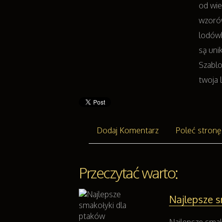
od wie
wzoró
lodówk
są uni
Szablo
twoja 
Dodaj Komentarz
Poleć stronę
Przeczytać warto:
Najlepsze s