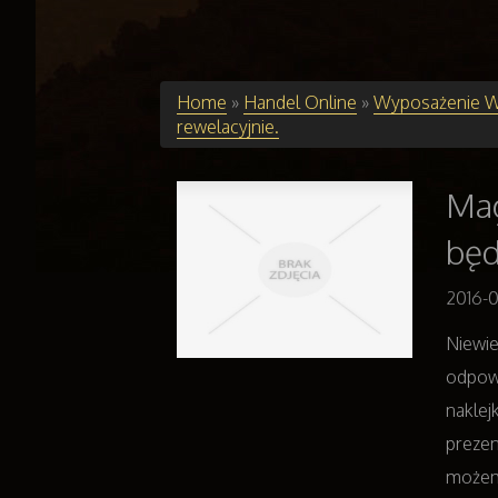
Home
»
Handel Online
»
Wyposażenie W
rewelacyjnie.
Mag
będ
2016-0
Niewie
odpow
naklej
prezen
możemy