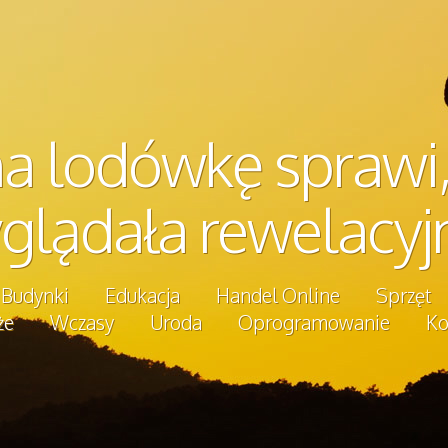
 lodówkę sprawi,
glądała rewelacyjn
Budynki
Edukacja
Handel Online
Sprzęt
że
Wczasy
Uroda
Oprogramowanie
Ko