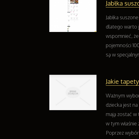
Jabłka susz
Jabłka suszone
dlatego warto 
wspomnieć, że
pojemności 10
są w specjalny
Jakie tapet
Ważnym wybore
dziecka jest n
mają zostać w 
w tym właśnie 
Poprzez wybór 