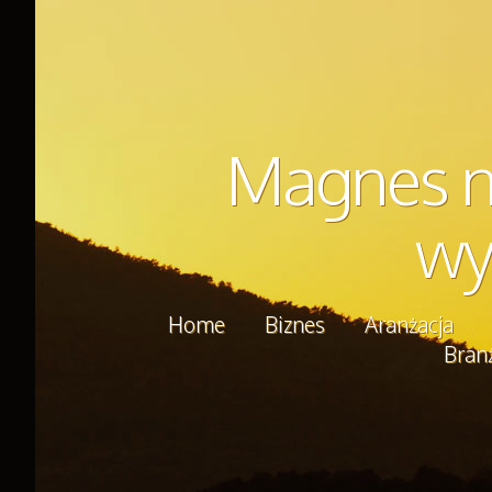
Magnes na
wy
Home
Biznes
Aranżacja
Bran