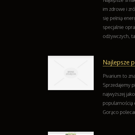
Najlepsze smak
im zdrowe i zr
się pełnią ener
specjalnie opr
odżywczych, tak
Najlepsze p
Pivarium to zna
Sprzedajemy pi
najwyższej jak
popularnością 
Gorąco polecam