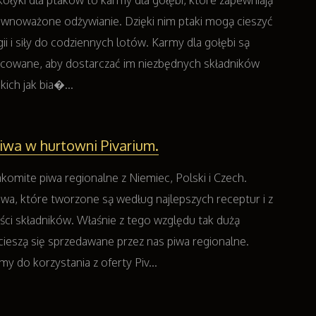
ołyki dla ptaków to karmy dla gołębi, które zapewniają
ównoważone odżywianie. Dzięki nim ptaki mogą cieszyć
gii i siły do codziennych lotów. Karmy dla gołębi są
acowane, aby dostarczać im niezbędnych składników
ich jak bia�...
iwa w hurtowni Pivarium.
komite piwa regionalne z Niemiec, Polski i Czech.
wa, które tworzone są według najlepszych receptur i z
ości składników. Właśnie z tego względu tak dużą
cieszą się sprzedawane przez nas piwa regionalne.
y do korzystania z oferty Piv...