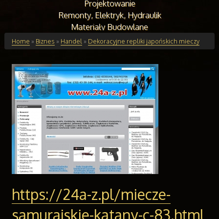
Projektowanie
Remonty, Elektryk, Hydraulik
Materiały Budowlane
Budynki
Home
»
Biznes
»
Handel
»
Dekoracyjne repliki japońskich mieczy
Drzwi i Okna
Klimatyzacja i Wentylacja
Nieruchomości, Działki
Domy, Mieszkania
Edukacja
Placówki Edukacyjne
Kursy Językowe
Konferencje, Sale Szkoleniowe
Kursy i Szkolenia
Tłumaczenia
Handel Online
https://24a-z.pl/miecze-
Biżuteria
Dla Dzieci
samurajskie-katany-c-83.html
Meble