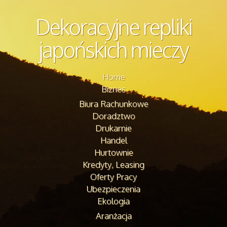
Dekoracyjne repliki
japońskich mieczy
Home
Biznes
Biura Rachunkowe
Doradztwo
Drukarnie
Handel
Hurtownie
Kredyty, Leasing
Oferty Pracy
Ubezpieczenia
Ekologia
Aranżacja