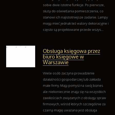
sobie dwie istotne funkcje. Po pierwsze,
służą do oświetlania pomieszczenia, co
stanowi ich najistotniejsze zadanie. Lampy
mogą mieć jednak też walory dekoracyjne i
często są projektowane przede wszys...
Obsługa księgowa przez
biuro księgowe w
Warszawie
Wiele osób zaczyna prowadzenie
działalności gospodarczej lub zakłada
małe firmy. Mają pomysł na swój biznes
ale niekoniecznie znają się na wszystkich
zawiłościach związanych z obsługą spraw
firmowych, wśród których szczególnie za
czarną magię uważana jest obsługa