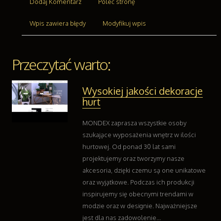
Części Samochodowe
Dodaj Komentarz
Poleć stronę
Wynajem
Usługi Motoryzacyjne
Wpis zawiera błędy
Modyfikuj wpis
Salony, Komisy
Reklama
Przeczytać warto:
Agencje Reklamowe
Materiały Reklamowe
Inne Agencje
Wysokiej jakości dekoracje
hurt
Ruch
Imprezy Integracyjne
MONDEX zaprasza wszystkie osoby
Hobby
szukające wyposażenia wnętrz w ilości
Zajęcia Sportowe i Rekreacyjne
hurtowej. Od ponad 30 lat sami
Branże
projektujemy oraz tworzymy nasze
Informatyczne
akcesoria, dzięki czemu są one unikatowe
Restauracje, Catering
oraz wyjątkowe. Podczas ich produkcji
Fotografia
inspirujemy się obecnymi trendami w
Adwokaci, Porady Prawne
modzie oraz w designie. Najważniejsze
Ślub i Wesele
jest dla nas zadowolenie...