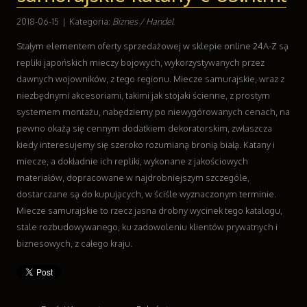
Wyposażenie Wnętrz
2018-06-15
|
Kategoria:
Biznes / Handel
Wyposażenie Łazienki
Odzież
Stałym elementem oferty sprzedażowej w sklepie online 24A-Z są
Sport
repliki japońskich mieczy bojowych, wykorzystywanych przez
Elektronika, RTV, AGD
dawnych wojowników, z tego regionu. Miecze samurajskie, wraz z
Art. Dla Zwierząt
niezbędnymi akcesoriami, takimi jak stojaki ścienne, z prostym
Ogród, Rośliny
systemem montażu, nabędziemy po niewygórowanych cenach, na
Chemia
pewno okażą się cennym dodatkiem dekoratorskim, zwłaszcza
Art. Spożywcze
kiedy interesujemy się szeroko rozumianą bronią białą. Katany i
Materiały Eksploatacyjne
miecze, a dokładnie ich repliki, wykonane z jakościowych
Inne Sklepy
materiałów, dopracowane w najdrobniejszym szczególe,
dostarczane są do kupujących, w ściśle wyznaczonym terminie.
Sprzęt
Miecze samurajskie to rzecz jasna drobny wycinek tego katalogu,
Maszyny
stale rozbudowywanego, ku zadowoleniu klientów prywatnych i
Narzędzia
biznesowych, z całego kraju.
Przemysł Metalowy
Transport
Transport