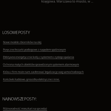
księgowa. Warszawa to miasto, w ...
LOSOWE POSTY
Nowe modele zbiorników na olej
Poręczne frezarki podłogowe z napędem spalinowym
Efektywne energetycznie kotły z systemem czystego spalania
Ochrona małych obiektów sprawdzonym systemem alarmowym
Która z firm może nam zaoferować legalizację wag samochodowych
Końcówki kablowe, gniazdka elektryczne i inne.
NAJNOWSZE POSTY:
Różnorodność mieszkań na sprzedaż