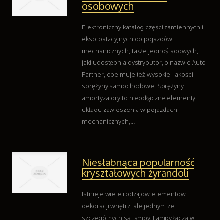
osobowych
Kontakt
Elektroniczny katalog części zamiennych i
eksploatacyjnych do pojazdów
mechanicznych, także jednośladowych,
jaki udostępnia dystrybutor, o nazwie Auto
Partner, obejmuje też wysokiej jakości
sprężyny samochodowe. Sprężyny i
amortyzatory to nieodłączne elementy
układu zawieszenia w pojazdach
mechanicznych,...
Niesłabnąca popularność
kryształowych żyrandoli
Istnieje wiele rodzajów elementów
dekoracji wnętrz, ale jednym ze
szczególnych są lampy. Lampy łączą w